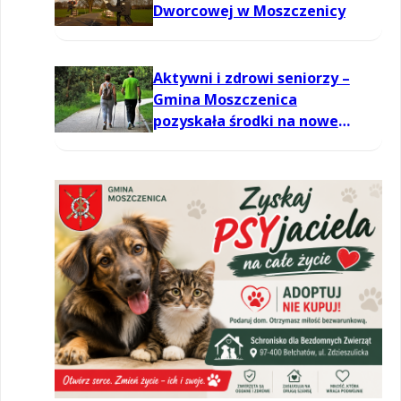
Dworcowej w Moszczenicy
Aktywni i zdrowi seniorzy –
Gmina Moszczenica
pozyskała środki na nowe
zajęcia