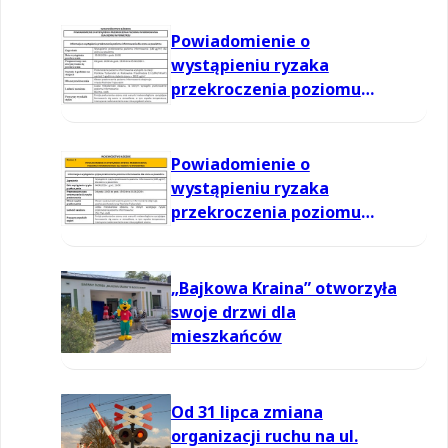
Powiadomienie o
wystąpieniu ryzaka
przekroczenia poziomu
informowania dla ozonu w
powietrzu
Powiadomienie o
wystąpieniu ryzaka
przekroczenia poziomu
informowania dla ozonu w
powietrzu
„Bajkowa Kraina” otworzyła
swoje drzwi dla
mieszkańców
Od 31 lipca zmiana
organizacji ruchu na ul.