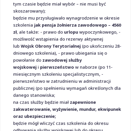
tym czasie będzie miał wybór – nie musi być
skoszarowany);
będzie mu przysługiwało wynagrodzenie w okresie
szkolenia
jak pensja żołnierza zawodowego – 4560
zł
, ale także: - prawo do
urlopu
wypoczynkowego, -
możliwość wstąpienia do rezerwy aktywnej
lub
Wojsk Obrony Terytorialnej
(po ukończeniu 28-
dniowego szkolenia), - prawo ubiegania się o
powołanie do
zawodowej służby
wojskowej
i
pierwszeństwo
w naborze (po 11-
miesięcznym szkoleniu specjalistycznym, -
pierwszeństwo w zatrudnieniu w administracji
publicznej (po spełnieniu wymagań określonych dla
danego stanowiska;
na czas służby będzie miał
zapewnione
zakwaterowanie, wyżywienie, mundur, ekwipunek
oraz ubezpieczenie;
będzie mógł wliczyć czas szkolenia do okresu
odbywania służby wojskowej lub do okresu