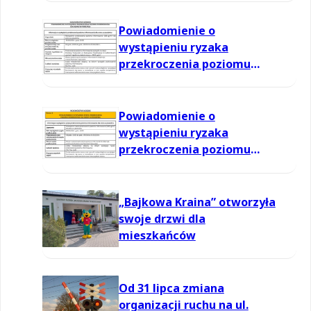
Powiadomienie o
wystąpieniu ryzaka
przekroczenia poziomu
informowania dla ozonu w
powietrzu
Powiadomienie o
wystąpieniu ryzaka
przekroczenia poziomu
informowania dla ozonu w
powietrzu
„Bajkowa Kraina” otworzyła
swoje drzwi dla
mieszkańców
Od 31 lipca zmiana
organizacji ruchu na ul.