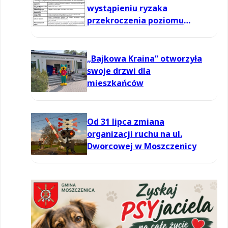
wystąpieniu ryzaka
przekroczenia poziomu
informowania dla ozonu w
powietrzu
„Bajkowa Kraina” otworzyła
swoje drzwi dla
mieszkańców
Od 31 lipca zmiana
organizacji ruchu na ul.
Dworcowej w Moszczenicy