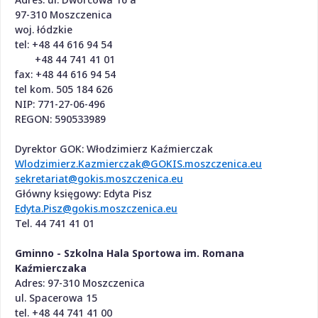
97-310 Moszczenica
woj. łódzkie
tel: +48 44 616 94 54
+48 44 741 41 01
fax: +48 44 616 94 54
tel kom. 505 184 626
NIP: 771-27-06-496
REGON: 590533989
Dyrektor GOK: Włodzimierz Kaźmierczak
Wlodzimierz.Kazmierczak@GOKIS.moszczenica.eu
sekretariat@gokis.moszczenica.eu
Główny księgowy: Edyta Pisz
Edyta.Pisz@gokis.moszczenica.eu
Tel. 44 741 41 01
Gminno - Szkolna Hala Sportowa im. Romana
Kaźmierczaka
Adres:
97-310 Moszczenica
ul. Spacerowa 15
tel. +48 44 741 41 00