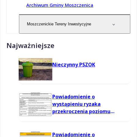
Archiwum Gminy Moszczenica
Moszczenickie Tereny Inwestycyjne
Najważniejsze
Nieczynny PSZOK
Powiadomienie o
wystąpieniu ryzaka
przekroczenia poziomu
informowania dla ozonu w
powietrzu
Powiadomienie o