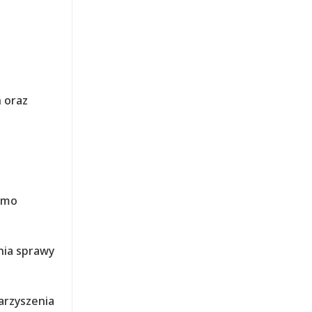
h oraz
ismo
nia sprawy
arzyszenia