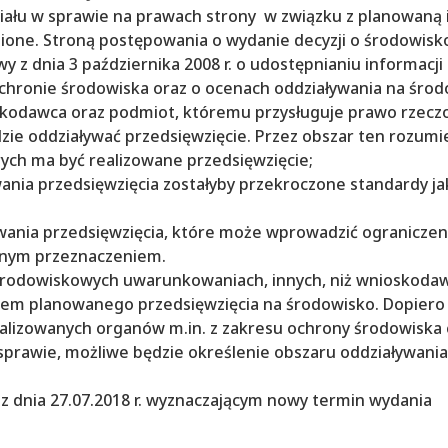
iału w sprawie na prawach strony w związku z planowaną 
dnione. Stroną postępowania o wydanie decyzji o środowis
 z dnia 3 października 2008 r. o udostępnianiu informacji
ochronie środowiska oraz o ocenach oddziaływania na śro
 wnioskodawca oraz podmiot, któremu przysługuje prawo rzec
zie oddziaływać przedsięwzięcie. Przez obszar ten rozumie
órych ma być realizowane przedsięwzięcie;
owania przedsięwzięcia zostałyby przekroczone standardy ja
ływania przedsięwzięcia, które może wprowadzić ograniczen
alnym przeznaczeniem.
o środowiskowych uwarunkowaniach, innych, niż wnioskoda
niem planowanego przedsięwzięcia na środowisko. Dopiero
lizowanych organów m.in. z zakresu ochrony środowiska 
 sprawie, możliwe będzie określenie obszaru oddziaływania
 dnia 27.07.2018 r. wyznaczającym nowy termin wydania