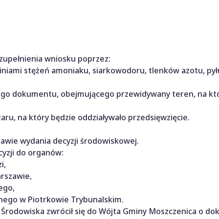
zupełnienia wniosku poprzez:
liniami stężeń amoniaku, siarkowodoru, tlenków azotu, pył
nnego dokumentu, obejmującego przewidywany teren, na kt
zaru, na który będzie oddziaływało przedsięwzięcie.
rawie wydania decyzji środowiskowej.
cyzji do organów:
i,
rszawie,
ego,
ego w Piotrkowie Trybunalskim.
y Środowiska zwrócił się do Wójta Gminy Moszczenica o do