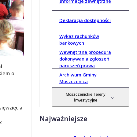
Informacje zewnętrzne
Deklaracja dostępności
Wykaz rachunków
bankowych
Wewnętrzna procedura
dokonywania zgłoszeń
naruszeń prawa
i
kiem o
Archiwum Gminy
Moszczenica
Moszczenickie Tereny
Inwestycyjne
ięwzięcia
1
Najważniejsze
k