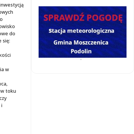
inwestycją
kowych
 o
dowisko
zowe do
 się:
kości
ia w
wca,
 w toku
czy
 i