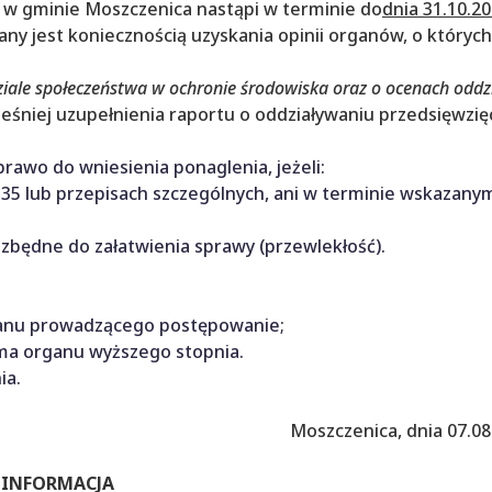
aby w gminie Moszczenica nastąpi w terminie do
dnia 31.10.20
ny jest koniecznością uzyskania opinii organów, o który
dziale społeczeństwa w ochronie środowiska oraz o ocenach odd
a wcześniej uzupełnienia raportu o oddziaływaniu przedsięwzię
y prawo do wniesienia ponaglenia, jeżeli:
. 35 lub przepisach szczególnych, ani w terminie wskazany
ezbędne do załatwienia sprawy (przewlekłość).
ganu prowadzącego postępowanie;
 ma organu wyższego stopnia.
ia.
Moszczenica, dnia 07.
INFORMACJA