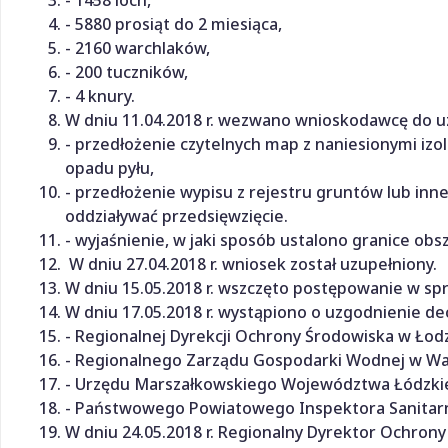
- 5880 prosiąt do 2 miesiąca,
- 2160 warchlaków,
- 200 tuczników,
- 4 knury.
W dniu 11.04.2018 r. wezwano wnioskodawcę do u
- przedłożenie czytelnych map z naniesionymi izo
opadu pyłu,
- przedłożenie wypisu z rejestru gruntów lub i
oddziaływać przedsięwzięcie.
- wyjaśnienie, w jaki sposób ustalono granice obs
W dniu 27.04.2018 r. wniosek został uzupełniony.
W dniu 15.05.2018 r. wszczęto postępowanie w sp
W dniu 17.05.2018 r. wystąpiono o uzgodnienie de
- Regionalnej Dyrekcji Ochrony Środowiska w Łodz
- Regionalnego Zarządu Gospodarki Wodnej w Wa
- Urzędu Marszałkowskiego Województwa Łódzki
- Państwowego Powiatowego Inspektora Sanitarn
W dniu 24.05.2018 r. Regionalny Dyrektor Ochron