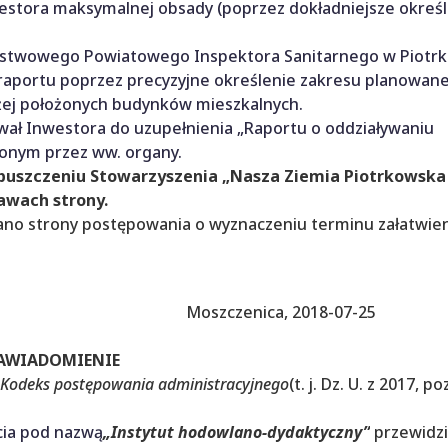
westora maksymalnej obsady (poprzez dokładniejsze okreś
Państwowego Powiatowego Inspektora Sanitarnego w Piotr
 raportu poprzez precyzyjne określenie zakresu planowan
iżej położonych budynków mieszkalnych.
wał Inwestora do uzupełnienia „Raportu o oddziaływaniu
lonym przez ww. organy.
dopuszczeniu Stowarzyszenia „Nasza Ziemia Piotrkowska
awach strony.
ano strony postępowania o wyznaczeniu terminu załatwie
11.2018 Moszczenica, 2018-07-25
AWIADOMIENIE
Kodeks postępowania administracyjnego
(t. j. Dz. U. z 2017, p
cia pod nazwą
„Instytut hodowlano-dydaktyczny”
przewidz