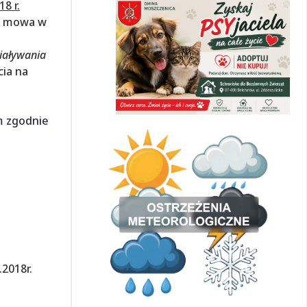
18 r.
ch mowa w
ziaływania
cia na
m zgodnie
08.2018r.