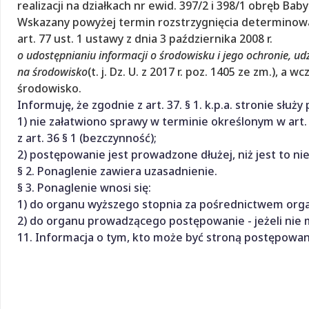
realizacji na działkach nr ewid. 397/2 i 398/1 obręb B
Wskazany powyżej termin rozstrzygnięcia determinowa
art. 77 ust. 1 ustawy z dnia 3 października 2008 r.
o udostępnianiu informacji o środowisku i jego ochronie, u
na środowisko
(t. j. Dz. U. z 2017 r. poz. 1405 ze zm.), 
środowisko.
Informuję, że zgodnie z art. 37. § 1. k.p.a. stronie służ
1) nie załatwiono sprawy w terminie określonym w art
z art. 36 § 1 (bezczynność);
2) postępowanie jest prowadzone dłużej, niż jest to ni
§ 2. Ponaglenie zawiera uzasadnienie.
§ 3. Ponaglenie wnosi się:
1) do organu wyższego stopnia za pośrednictwem or
2) do organu prowadzącego postępowanie - jeżeli nie
11. Informacja o tym, kto może być stroną postępowan