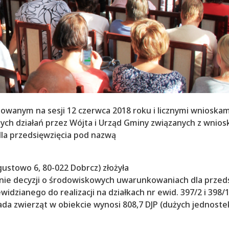
wanym na sesji 12 czerwca 2018 roku i licznymi wnioskam
ch działań przez Wójta i Urząd Gminy związanych z wnios
la przedsięwzięcia pod nazwą
ugustowo 6, 80-022 Dobrcz) złożyła
ie decyzji o środowiskowych uwarunkowaniach dla przeds
widzianego do realizacji na działkach nr ewid. 397/2 i 398/
a zwierząt w obiekcie wynosi 808,7 DJP (dużych jednoste