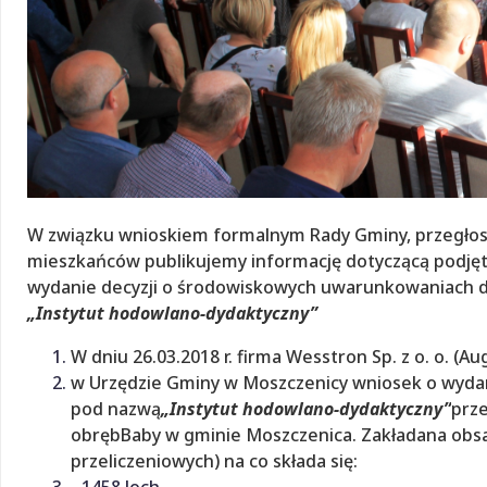
W związku wnioskiem formalnym Rady Gminy, przegłoso
mieszkańców publikujemy informację dotyczącą podjęty
wydanie decyzji o środowiskowych uwarunkowaniach d
„Instytut hodowlano-dydaktyczny”
W dniu 26.03.2018 r. firma Wesstron Sp. z o. o. (A
w Urzędzie Gminy w Moszczenicy wniosek o wydan
pod nazwą
„Instytut hodowlano-dydaktyczny”
prze
obrębBaby w gminie Moszczenica. Zakładana obsad
przeliczeniowych) na co składa się:
- 1458 loch,