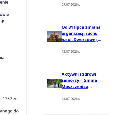
lenie
27.07.2026 r.
kowie
ego
Od 31 lipca zmiana
organizacji ruchu
na ul. Dworcowej w
Moszczenicy
13.07.2026 r.
nia
Aktywni i zdrowi
seniorzy – Gmina
Moszczenica
pozyskała środki
oz. 1257 ze
na nowe zajęcia
13.07.2026 r.
ianego do