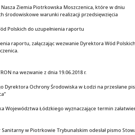
ia Nasza Ziemia Piotrkowska Moszczenica, które w dniu
ch środowiskowe warunki realizacji przedsięwzięcia
ód Polskich do uzupełnienia raportu
ienia raportu, załączając wezwanie Dyrektora Wód Polskic
czenica.
TRON na wezwanie z dnia 19.06.2018 r.
ego Dyrektora Ochrony Środowiska w Łodzi na przesłane p
ca”
ałka Województwa Łódzkiego wyznaczające termin załatwie
r Sanitarny w Piotrkowie Trybunalskim odesłał pismo Stow