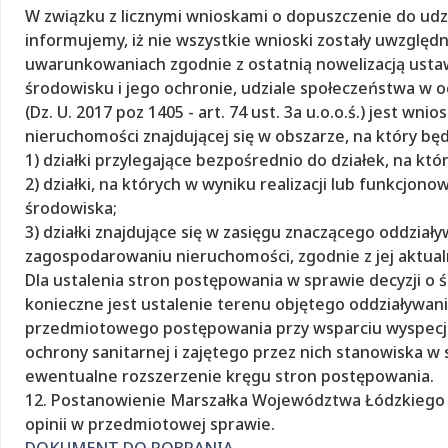
W związku z licznymi wnioskami o dopuszczenie do udz
informujemy, iż nie wszystkie wnioski zostały uwzglę
uwarunkowaniach zgodnie z ostatnią nowelizacją ustawy
środowisku i jego ochronie, udziale społeczeństwa w 
(Dz. U. 2017 poz 1405 - art. 74 ust. 3a u.o.o.ś.) jest
nieruchomości znajdującej się w obszarze, na który będ
1) działki przylegające bezpośrednio do działek, na kt
2) działki, na których w wyniku realizacji lub funkcjon
środowiska;
3) działki znajdujące się w zasięgu znaczącego oddzia
zagospodarowaniu nieruchomości, zgodnie z jej aktu
Dla ustalenia stron postępowania w sprawie decyzji 
konieczne jest ustalenie terenu objętego oddziaływa
przedmiotowego postępowania przy wsparciu wyspecja
ochrony sanitarnej i zajętego przez nich stanowiska w
ewentualne rozszerzenie kręgu stron postępowania.
12. Postanowienie Marszałka Województwa Łódzkiego z
opinii w przedmiotowej sprawie.
DOKUMENT DO POBRANIA