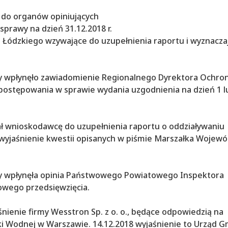
u do organów opiniujących
sprawy na dzień 31.12.2018 r.
a Łódzkiego wzywające do uzupełnienia raportu i wyznacza
icy wpłynęło zawiadomienie Regionalnego Dyrektora Ochro
postępowania w sprawie wydania uzgodnienia na dzień 1 
ał wnioskodawcę do uzupełnienia raportu o oddziaływaniu
 wyjaśnienie kwestii opisanych w piśmie Marszałka Wojew
icy wpłynęła opinia Państwowego Powiatowego Inspektora
owego przedsięwzięcia.
śnienie firmy Wesstron Sp. z o. o., będące odpowiedzią na
 Wodnej w Warszawie. 14.12.2018 wyjaśnienie to Urząd G