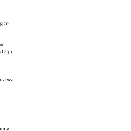
jące
ny
lutego
ództwa
miny