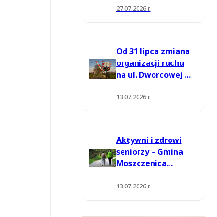
27.07.2026 r.
Od 31 lipca zmiana
organizacji ruchu
na ul. Dworcowej w
Moszczenicy
13.07.2026 r.
Aktywni i zdrowi
seniorzy – Gmina
Moszczenica
pozyskała środki
na nowe zajęcia
13.07.2026 r.