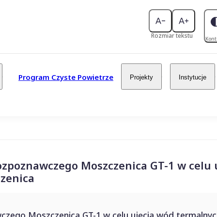
Rozmiar tekstu
Kont
Program Czyste Powietrze
Projekty
Instytucje
zpoznawczego Moszczenica GT-1 w celu 
zenica
zego Moszczenica GT-1 w celu ujęcia wód termalnyc