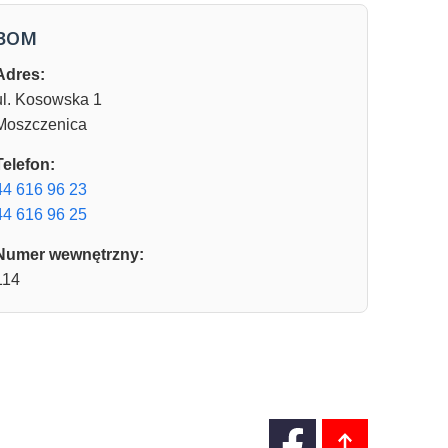
BOM
Adres:
ul. Kosowska 1
Moszczenica
Telefon:
44 616 96 23
44 616 96 25
Numer wewnętrzny:
114