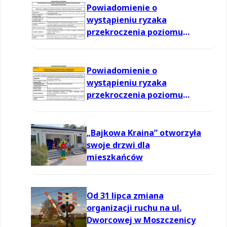
Powiadomienie o
wystąpieniu ryzaka
przekroczenia poziomu
informowania dla ozonu w
powietrzu
Powiadomienie o
wystąpieniu ryzaka
przekroczenia poziomu
informowania dla ozonu w
powietrzu
„Bajkowa Kraina” otworzyła
swoje drzwi dla
mieszkańców
Od 31 lipca zmiana
organizacji ruchu na ul.
Dworcowej w Moszczenicy