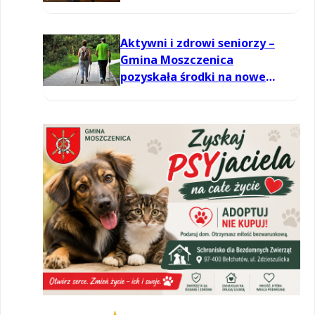
Aktywni i zdrowi seniorzy –
Gmina Moszczenica
pozyskała środki na nowe
zajęcia