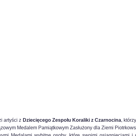
 artyści z
Dziecięcego Zespołu Koraliki z Czarnocina
, którz
Brązowym Medalem Pamiątkowym Zasłużony dla Ziemi Piotrkowsk
ymi Medalami wybitne osoby, które swoimi osiągnięciami i 