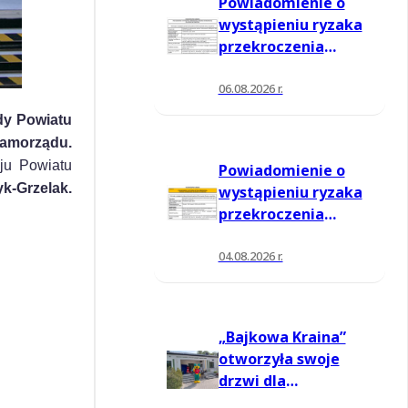
Powiadomienie o
wystąpieniu ryzaka
przekroczenia
poziomu
informowania dla
06.08.2026 r.
ozonu w powietrzu
dy Powiatu
Samorządu.
ju Powiatu
Powiadomienie o
k-Grzelak.
wystąpieniu ryzaka
przekroczenia
poziomu
informowania dla
04.08.2026 r.
ozonu w powietrzu
„Bajkowa Kraina”
otworzyła swoje
drzwi dla
mieszkańców