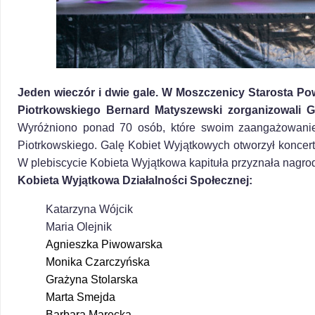
Jeden wieczór i dwie gale. W Moszczenicy Starosta Po
Piotrkowskiego Bernard Matyszewski zorganizowali G
Wyróżniono ponad 70 osób, które swoim zaangażowaniem
Piotrkowskiego. Galę Kobiet Wyjątkowych otworzył koncert
W plebiscycie Kobieta Wyjątkowa kapituła przyznała nagrod
Kobieta Wyjątkowa Działalności Społecznej:
Katarzyna Wójcik
Maria Olejnik
Agnieszka Piwowarska
M
onika Czarczyńska
Grażyna Stolarska
Marta Smejda
Barbara Marecka