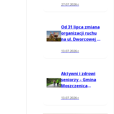
27.07.2026 r.
Od 31 lipca zmiana
organizacji ruchu
na ul. Dworcowej w
Moszczenicy
13.07.2026 r.
Aktywni i zdrowi
seniorzy – Gmina
Moszczenica
pozyskała środki
na nowe zajęcia
13.07.2026 r.