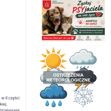
y w II części
iej.
działaniami