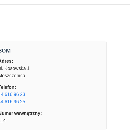
BOM
Adres:
ul. Kosowska 1
Moszczenica
Telefon:
44 616 96 23
44 616 96 25
Numer wewnętrzny:
114