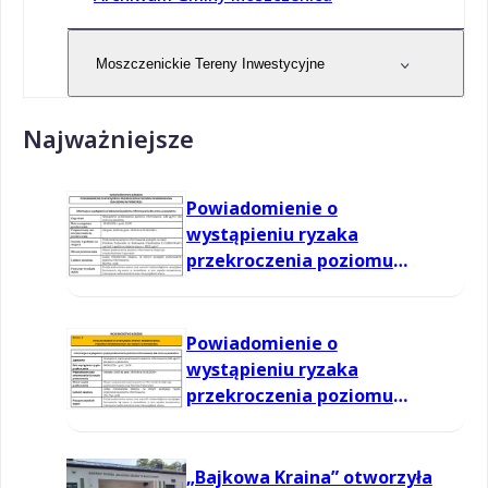
Moszczenickie Tereny Inwestycyjne
Najważniejsze
Powiadomienie o
wystąpieniu ryzaka
przekroczenia poziomu
informowania dla ozonu w
powietrzu
Powiadomienie o
wystąpieniu ryzaka
przekroczenia poziomu
informowania dla ozonu w
powietrzu
„Bajkowa Kraina” otworzyła