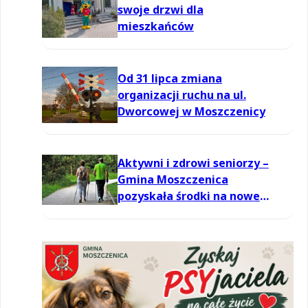
swoje drzwi dla
mieszkańców
Od 31 lipca zmiana
organizacji ruchu na ul.
Dworcowej w Moszczenicy
Aktywni i zdrowi seniorzy –
Gmina Moszczenica
pozyskała środki na nowe
zajęcia