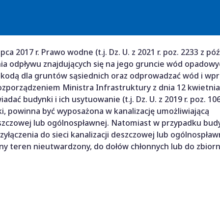
pca 2017 r. Prawo wodne (t.j. Dz. U. z 2021 r. poz. 2233 z póź
nia odpływu znajdujących się na jego gruncie wód opadowy
zkodą dla gruntów sąsiednich oraz odprowadzać wód i wp
Rozporządzeniem Ministra Infrastruktury z dnia 12 kwietnia
ć budynki i ich usytuowanie (t.j. Dz. U. z 2019 r. poz. 106
ki, powinna być wyposażona w kanalizację umożliwiającą
eszczowej lub ogólnospławnej. Natomiast w przypadku bu
zyłączenia do sieci kanalizacji deszczowej lub ogólnospław
y teren nieutwardzony, do dołów chłonnych lub do zbior