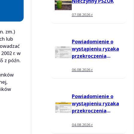
Nieczynny PSZOK
07.08.2026 r.
n. zm.)
ch lub
Powiadomienie o
rowadzać
wystąpieniu ryzaka
 2002 r. w
przekroczenia
5 z późn.
poziomu
informowania dla
06.08.2026 r.
dynków
ozonu w powietrzu
nej,
ników
Powiadomienie o
wystąpieniu ryzaka
przekroczenia
poziomu
informowania dla
04.08.2026 r.
ozonu w powietrzu