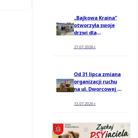
„Bajkowa Kraina”
otworzyła swoje
drzwi dla
mieszkańców
27.07.2026 r.
Od 31 lipca zmiana
organizacji ruchu
na ul. Dworcowej w
Moszczenicy
13.07.2026 r.