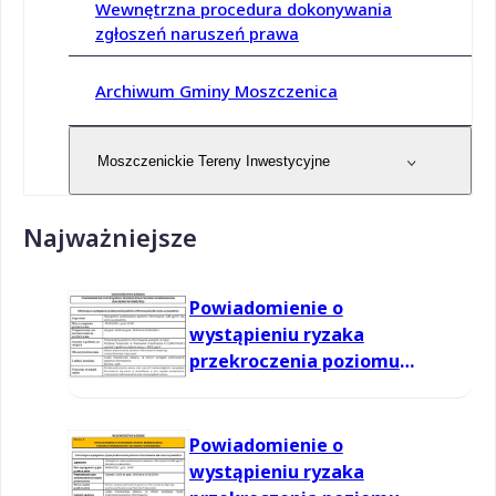
Wewnętrzna procedura dokonywania
zgłoszeń naruszeń prawa
Archiwum Gminy Moszczenica
Moszczenickie Tereny Inwestycyjne
Najważniejsze
Powiadomienie o
wystąpieniu ryzaka
przekroczenia poziomu
informowania dla ozonu w
powietrzu
Powiadomienie o
wystąpieniu ryzaka