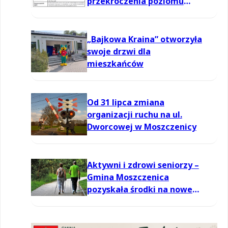
przekroczenia poziomu
informowania dla ozonu w
powietrzu
„Bajkowa Kraina” otworzyła
swoje drzwi dla
mieszkańców
Od 31 lipca zmiana
organizacji ruchu na ul.
Dworcowej w Moszczenicy
Aktywni i zdrowi seniorzy –
Gmina Moszczenica
pozyskała środki na nowe
zajęcia