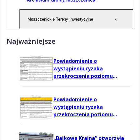
Moszczenickie Tereny Inwestycyjne
Najważniejsze
Powiadomienie o
wystąpieniu ryzaka
przekroczenia poziomu
informowania dla ozonu w
powietrzu
Powiadomienie o
wystąpieniu ryzaka
przekroczenia poziomu
informowania dla ozonu w
powietrzu
„Bajkowa Kraina” otworzyła