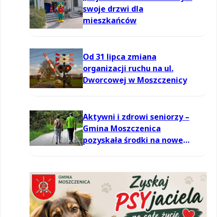
swoje drzwi dla
mieszkańców
Od 31 lipca zmiana
organizacji ruchu na ul.
Dworcowej w Moszczenicy
Aktywni i zdrowi seniorzy –
Gmina Moszczenica
pozyskała środki na nowe
zajęcia