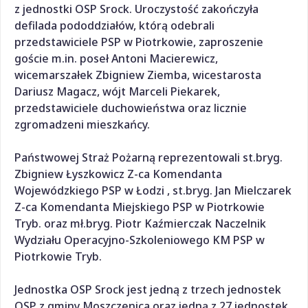
z jednostki OSP Srock. Uroczystość zakończyła
defilada pododdziałów, którą odebrali
przedstawiciele PSP w Piotrkowie, zaproszenie
goście m.in. poseł Antoni Macierewicz,
wicemarszałek Zbigniew Ziemba, wicestarosta
Dariusz Magacz, wójt Marceli Piekarek,
przedstawiciele duchowieństwa oraz licznie
zgromadzeni mieszkańcy.
Państwowej Straż Pożarną reprezentowali st.bryg.
Zbigniew Łyszkowicz Z-ca Komendanta
Wojewódzkiego PSP w Łodzi , st.bryg. Jan Mielczarek
Z-ca Komendanta Miejskiego PSP w Piotrkowie
Tryb. oraz mł.bryg. Piotr Kaźmierczak Naczelnik
Wydziału Operacyjno-Szkoleniowego KM PSP w
Piotrkowie Tryb.
Jednostka OSP Srock jest jedną z trzech jednostek
OSP z gminy Moszczenica oraz jedną z 27 jednostek