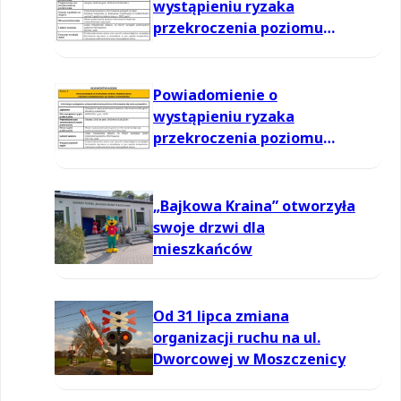
wystąpieniu ryzaka
przekroczenia poziomu
informowania dla ozonu w
powietrzu
Powiadomienie o
wystąpieniu ryzaka
przekroczenia poziomu
informowania dla ozonu w
powietrzu
„Bajkowa Kraina” otworzyła
swoje drzwi dla
mieszkańców
Od 31 lipca zmiana
organizacji ruchu na ul.
Dworcowej w Moszczenicy