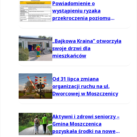
Powiadomienie o
wystąpieniu ryzaka
przekroczenia poziomu
informowania dla ozonu w
powietrzu
„Bajkowa Kraina” otworzyła
swoje drzwi dla
mieszkańców
Od 31 lipca zmiana
organizacji ruchu na ul.
Dworcowej w Moszczenicy
Aktywni i zdrowi seniorzy –
Gmina Moszczenica
pozyskała środki na nowe