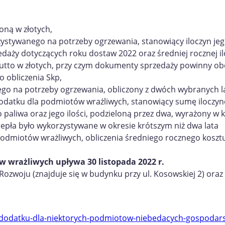
ną w złotych,
zystywanego na potrzeby ogrzewania, stanowiący iloczyn jeg
aży dotyczących roku dostaw 2022 oraz średniej rocznej il
 brutto w złotych, przy czym dokumenty sprzedaży powinny 
o obliczenia Skp,
go na potrzeby ogrzewania, obliczony z dwóch wybranych la
 dodatku dla podmiotów wrażliwych, stanowiący sumę iloczy
aliwa oraz jego ilości, podzieloną przez dwa, wyrażony w 
iepła było wykorzystywane w okresie krótszym niż dwa lata
podmiotów wrażliwych, obliczenia średniego rocznego koszt
 wrażliwych upływa 30 listopada 2022 r.
Rozwoju (znajduje się w budynku przy ul. Kosowskiej 2) oraz
e-dodatku-dla-niektorych-podmiotow-niebedacych-gospodar