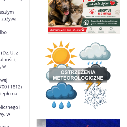
eszłym
m zużywa
albo
(Dz. U. z
alności,
, w
wej i
700 i 1812)
ciepło na
licznego i
wy, w