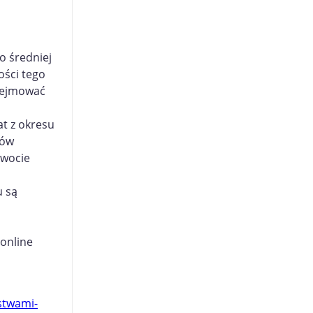
o średniej
ości tego
obejmować
t z okresu
nów
kwocie
u są
 online
stwami-