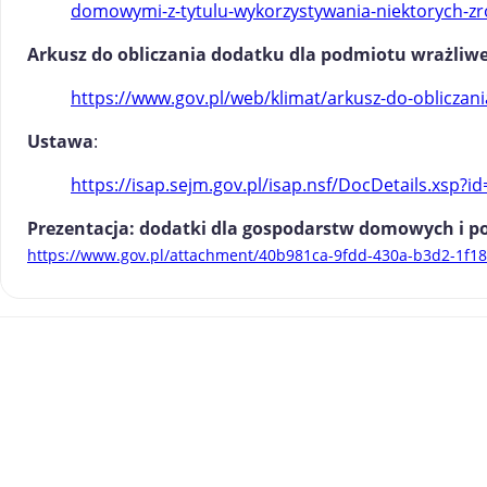
domowymi-z-tytulu-wykorzystywania-niektorych-zro
Arkusz do obliczania dodatku dla podmiotu wrażliw
https://www.gov.pl/web/klimat/arkusz-do-obliczan
Ustawa
:
https://isap.sejm.gov.pl/isap.nsf/DocDetails.xsp
Prezentacja: dodatki dla gospodarstw domowych i 
https://www.gov.pl/attachment/40b981ca-9fdd-430a-b3d2-1f1