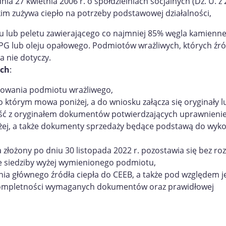
nia 27 kwietnia 2006 r. o spółdzielniach socjalnych (Dz. U. z 
jakim zużywa ciepło na potrzeby podstawowej działalności,
u lub peletu zawierającego co najmniej 85% węgla kamienne
PG lub oleju opałowego. Podmiotów wrażliwych, których źr
a nie dotyczy.
ych
:
towania podmiotu wrażliwego,
 którym mowa poniżej, a do wniosku załącza się oryginały l
ość z oryginałem dokumentów potwierdzających uprawnieni
ej, a także dokumenty sprzedaży będące podstawą do wyk
 a złożony po dniu 30 listopada 2022 r. pozostawia się bez ro
ce siedziby wyżej wymienionego podmiotu,
ania głównego źródła ciepła do CEEB, a także pod względem 
 kompletności wymaganych dokumentów oraz prawidłowej