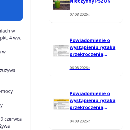
Nieczynny PSZOK
07.08.2026 r.
niach w
pkt. 4 ww.
Powiadomienie o
wystąpieniu ryzaka
h w
przekroczenia
poziomu
informowania dla
06.08.2026 r.
 zużywa
ozonu w powietrzu
pomocy
Powiadomienie o
wystąpieniu ryzaka
cy
przekroczenia
poziomu
a 9 czerwca
informowania dla
04.08.2026 r.
używa
ozonu w powietrzu