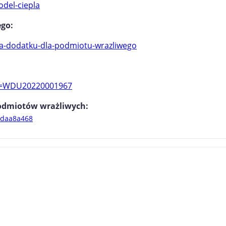
del-ciepla
ego:
ia-dodatku-dla-podmiotu-wrazliwego
?id=WDU20220001967
podmiotów wrażliwych:
8daa8a468