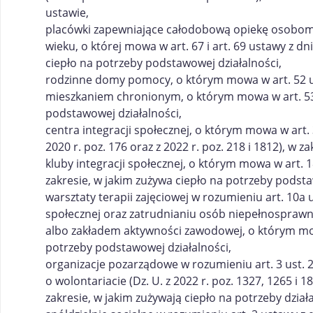
ustawie,
placówki zapewniające całodobową opiekę osobo
wieku, o której mowa w art. 67 i art. 69 ustawy z d
ciepło na potrzeby podstawowej działalności,
rodzinne domy pomocy, o którym mowa w art. 52 us
mieszkaniem chronionym, o którym mowa w art. 53 t
podstawowej działalności,
centra integracji społecznej, o którym mowa w art. 
2020 r. poz. 176 oraz z 2022 r. poz. 218 i 1812), w 
kluby integracji społecznej, o którym mowa w art. 
zakresie, w jakim zużywa ciepło na potrzeby podsta
warsztaty terapii zajęciowej w rozumieniu art. 10a u
społecznej oraz zatrudnianiu osób niepełnosprawnych
albo zakładem aktywności zawodowej, o którym mowa 
potrzeby podstawowej działalności,
organizacje pozarządowe w rozumieniu art. 3 ust. 2 
o wolontariacie (Dz. U. z 2022 r. poz. 1327, 1265 i
zakresie, w jakim zużywają ciepło na potrzeby dział