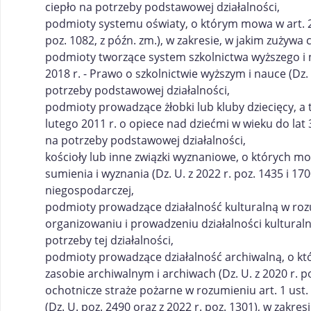
ciepło na potrzeby podstawowej działalności,
podmioty systemu oświaty, o którym mowa w art. 2 u
poz. 1082, z późn. zm.), w zakresie, w jakim zużywa
podmioty tworzące system szkolnictwa wyższego i na
2018 r. - Prawo o szkolnictwie wyższym i nauce (Dz. 
potrzeby podstawowej działalności,
podmioty prowadzące żłobki lub kluby dziecięcy, a 
lutego 2011 r. o opiece nad dziećmi w wieku do lat 3 
na potrzeby podstawowej działalności,
kościoły lub inne związki wyznaniowe, o których mo
sumienia i wyznania (Dz. U. z 2022 r. poz. 1435 i 17
niegospodarczej,
podmioty prowadzące działalność kulturalną w rozum
organizowaniu i prowadzeniu działalności kulturalnej
potrzeby tej działalności,
podmioty prowadzące działalność archiwalną, o któ
zasobie archiwalnym i archiwach (Dz. U. z 2020 r. po
ochotnicze straże pożarne w rozumieniu art. 1 ust.
(Dz. U. poz. 2490 oraz z 2022 r. poz. 1301), w zakre