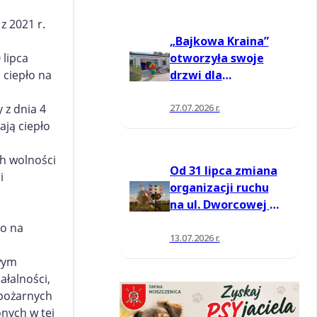
z 2021 r.
„Bajkowa Kraina”
otworzyła swoje
 lipca
drzwi dla
a ciepło na
mieszkańców
 z dnia 4
27.07.2026 r.
ają ciepło
ch wolności
Od 31 lipca zmiana
i
organizacji ruchu
na ul. Dworcowej w
Moszczenicy
ło na
13.07.2026 r.
owym
ałalności,
 pożarnych
onych w tej