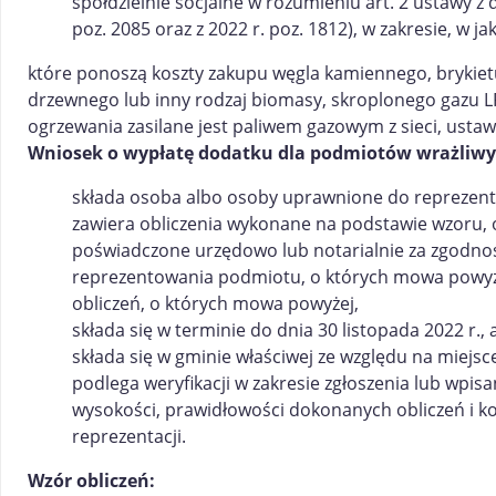
spółdzielnie socjalne w rozumieniu art. 2 ustawy z d
poz. 2085 oraz z 2022 r. poz. 1812), w zakresie, w 
które ponoszą koszty zakupu węgla kamiennego, brykiet
drzewnego lub inny rodzaj biomasy, skroplonego gazu L
ogrzewania zasilane jest paliwem gazowym z sieci, ustaw
Wniosek o wypłatę dodatku dla podmiotów wrażliw
składa osoba albo osoby uprawnione do reprezen
zawiera obliczenia wykonane na podstawie wzoru, o
poświadczone urzędowo lub notarialnie za zgodn
reprezentowania podmiotu, o których mowa powyż
obliczeń, o których mowa powyżej,
składa się w terminie do dnia 30 listopada 2022 r.,
składa się w gminie właściwej ze względu na miejs
podlega weryfikacji w zakresie zgłoszenia lub wpis
wysokości, prawidłowości dokonanych obliczeń i
reprezentacji.
Wzór obliczeń: