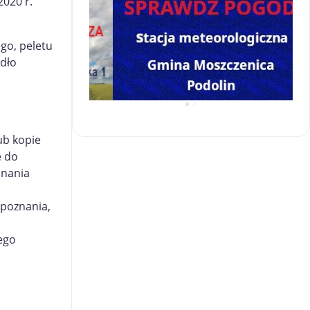
2020 r.
go, peletu
ódło
ub kopie
e do
onania
zpoznania,
jego