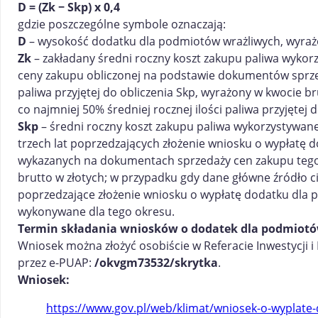
D = (Zk − Skp) x 0,4
gdzie poszczególne symbole oznaczają:
D
– wysokość dodatku dla podmiotów wrażliwych, wyrażo
Zk
– zakładany średni roczny koszt zakupu paliwa wykor
ceny zakupu obliczonej na podstawie dokumentów sprzed
paliwa przyjętej do obliczenia Skp, wyrażony w kwocie
co najmniej 50% średniej rocznej ilości paliwa przyjętej d
Skp
– średni roczny koszt zakupu paliwa wykorzystywane
trzech lat poprzedzających złożenie wniosku o wypłatę
wykazanych na dokumentach sprzedaży cen zakupu tego p
brutto w złotych; w przypadku gdy dane główne źródło c
poprzedzające złożenie wniosku o wypłatę dodatku dla 
wykonywane dla tego okresu.
Termin składania wniosków o dodatek dla podmiotów
Wniosek można złożyć osobiście w Referacie Inwestycji i 
przez e-PUAP:
/okvgm73532/skrytka
.
Wniosek:
https://www.gov.pl/web/klimat/wniosek-o-wyplat