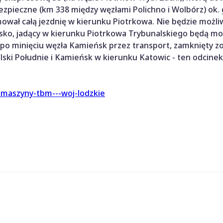
zpieczne (km 338 między węzłami Polichno i Wolbórz) ok. g
wał całą jezdnię w kierunku Piotrkowa. Nie będzie możli
ko, jadący w kierunku Piotrkowa Trybunalskiego będą mo
 po minięciu węzła Kamieńsk przez transport, zamknięty z
ki Południe i Kamieńsk w kierunku Katowic - ten odcinek
-maszyny-tbm---woj-lodzkie