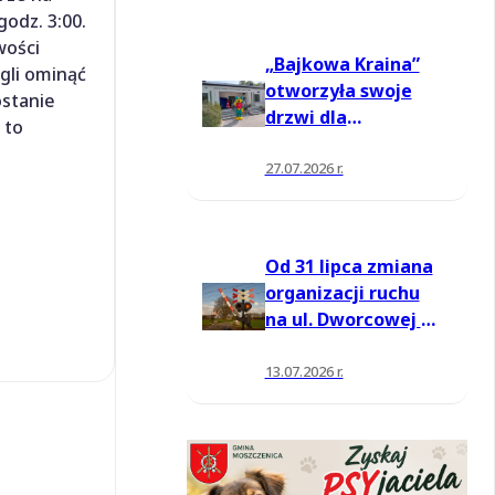
odz. 3:00.
wości
„Bajkowa Kraina”
gli ominąć
otworzyła swoje
ostanie
drzwi dla
 to
mieszkańców
27.07.2026 r.
Od 31 lipca zmiana
organizacji ruchu
na ul. Dworcowej w
Moszczenicy
13.07.2026 r.