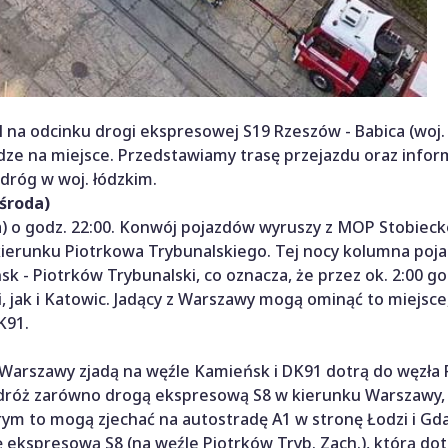
na odcinku drogi ekspresowej S19 Rzeszów - Babica (woj.
odze na miejsce. Przedstawiamy trasę przejazdu oraz info
 dróg w woj. łódzkim.
/środa)
da) o godz. 22:00. Konwój pojazdów wyruszy z MOP Stobiec
kierunku Piotrkowa Trybunalskiego. Tej nocy kolumna poj
 - Piotrków Trybunalski, co oznacza, że przez ok. 2:00 go
 jak i Katowic. Jadący z Warszawy mogą ominąć to miejsce
K91.
ub Warszawy zjadą na węźle Kamieńsk i DK91 dotrą do węzła
dróż zarówno drogą ekspresową S8 w kierunku Warszawy, 
rym to mogą zjechać na autostradę A1 w stronę Łodzi i Gda
ę ekspresową S8 (na węźle Piotrków Tryb. Zach.), którą dot