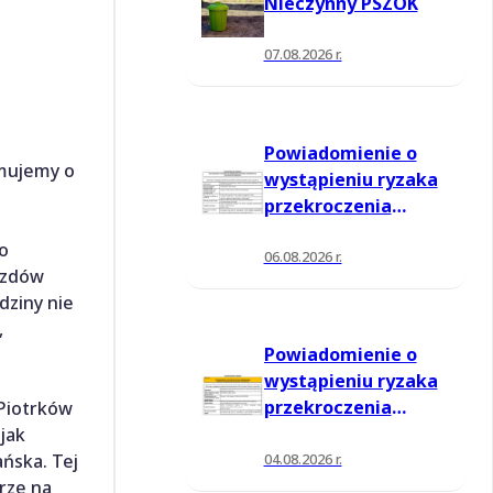
Nieczynny PSZOK
07.08.2026 r.
Powiadomienie o
rmujemy o
wystąpieniu ryzaka
przekroczenia
poziomu
ko
informowania dla
06.08.2026 r.
azdów
ozonu w powietrzu
dziny nie
,
Powiadomienie o
wystąpieniu ryzaka
przekroczenia
 Piotrków
poziomu
jak
informowania dla
04.08.2026 r.
ńska. Tej
ozonu w powietrzu
rze na