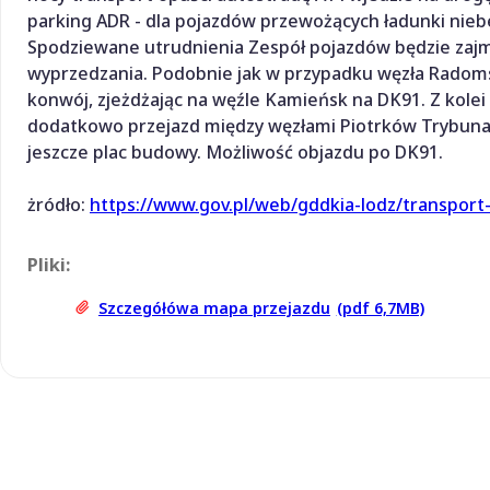
parking ADR - dla pojazdów przewożących ładunki niebe
Spodziewane utrudnienia Zespół pojazdów będzie zajmo
wyprzedzania. Podobnie jak w przypadku węzła Radoms
konwój, zjeżdżając na węźle Kamieńsk na DK91. Z kolei
dodatkowo przejazd między węzłami Piotrków Trybunals
jeszcze plac budowy. Możliwość objazdu po DK91.
żródło:
https://www.gov.pl/web/gddkia-lodz/transport
Pliki:
Szczegółówa mapa przejazdu
(pdf 6,7MB)