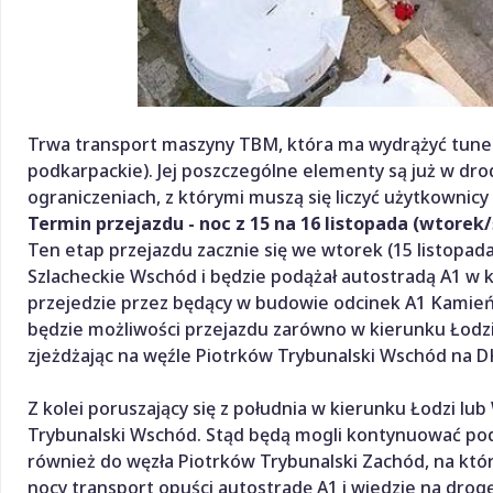
Trwa transport maszyny TBM, która ma wydrążyć tunel 
podkarpackie). Jej poszczególne elementy są już w dr
ograniczeniach, z którymi muszą się liczyć użytkownicy
Termin przejazdu - noc z 15 na 16 listopada (wtorek
Ten etap przejazdu zacznie się we wtorek (15 listopa
Szlacheckie Wschód i będzie podążał autostradą A1 w 
przejedzie przez będący w budowie odcinek A1 Kamieńsk
będzie możliwości przejazdu zarówno w kierunku Łodzi,
zjeżdżając na węźle Piotrków Trybunalski Wschód na D
Z kolei poruszający się z południa w kierunku Łodzi l
Trybunalski Wschód. Stąd będą mogli kontynuować po
również do węzła Piotrków Trybunalski Zachód, na któ
nocy transport opuści autostradę A1 i wjedzie na drog