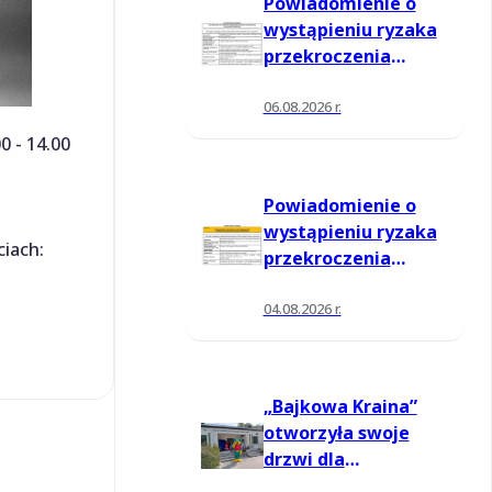
Powiadomienie o
wystąpieniu ryzaka
przekroczenia
poziomu
informowania dla
06.08.2026 r.
ozonu w powietrzu
0 - 14.00
Powiadomienie o
wystąpieniu ryzaka
iach:
przekroczenia
poziomu
informowania dla
04.08.2026 r.
ozonu w powietrzu
„Bajkowa Kraina”
otworzyła swoje
drzwi dla
mieszkańców