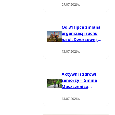
27.07.2026 r.
Od 31 lipca zmiana
organizacji ruchu
na ul. Dworcowej w
Moszczenicy
13.07.2026 r.
Aktywni i zdrowi
seniorzy – Gmina
Moszczenica
pozyskała środki
na nowe zajęcia
13.07.2026 r.