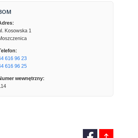
BOM
Adres:
ul. Kosowska 1
Moszczenica
Telefon:
44 616 96 23
44 616 96 25
Numer wewnętrzny:
114