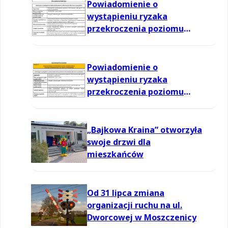
Powiadomienie o
wystąpieniu ryzaka
przekroczenia poziomu
informowania dla ozonu w
powietrzu
Powiadomienie o
wystąpieniu ryzaka
przekroczenia poziomu
informowania dla ozonu w
powietrzu
„Bajkowa Kraina” otworzyła
swoje drzwi dla
mieszkańców
Od 31 lipca zmiana
organizacji ruchu na ul.
Dworcowej w Moszczenicy