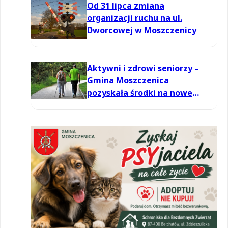
Od 31 lipca zmiana
organizacji ruchu na ul.
Dworcowej w Moszczenicy
Aktywni i zdrowi seniorzy –
Gmina Moszczenica
pozyskała środki na nowe
zajęcia