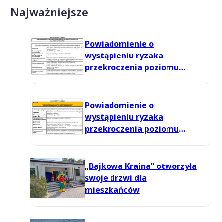
Najważniejsze
Powiadomienie o
wystąpieniu ryzaka
przekroczenia poziomu
informowania dla ozonu w
powietrzu
Powiadomienie o
wystąpieniu ryzaka
przekroczenia poziomu
informowania dla ozonu w
powietrzu
„Bajkowa Kraina” otworzyła
swoje drzwi dla
mieszkańców