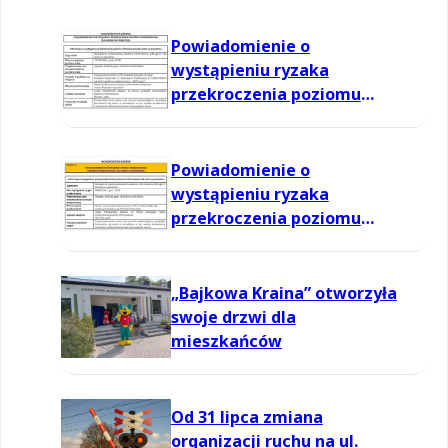
Powiadomienie o
wystąpieniu ryzaka
przekroczenia poziomu
informowania dla ozonu w
powietrzu
Powiadomienie o
wystąpieniu ryzaka
przekroczenia poziomu
informowania dla ozonu w
powietrzu
„Bajkowa Kraina” otworzyła
swoje drzwi dla
mieszkańców
Od 31 lipca zmiana
organizacji ruchu na ul.