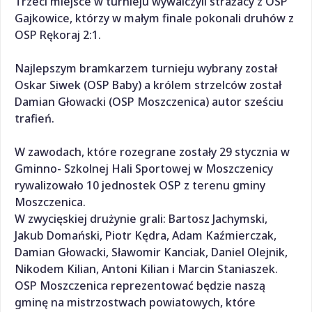
Trzeci miejsce w turnieju wywalczyli strażacy z OSP
Gajkowice, którzy w małym finale pokonali druhów z
OSP Rękoraj 2:1.
Najlepszym bramkarzem turnieju wybrany został
Oskar Siwek (OSP Baby) a królem strzelców został
Damian Głowacki (OSP Moszczenica) autor sześciu
trafień.
W zawodach, które rozegrane zostały 29 stycznia w
Gminno- Szkolnej Hali Sportowej w Moszczenicy
rywalizowało 10 jednostek OSP z terenu gminy
Moszczenica.
W zwycięskiej drużynie grali: Bartosz Jachymski,
Jakub Domański, Piotr Kędra, Adam Kaźmierczak,
Damian Głowacki, Sławomir Kanciak, Daniel Olejnik,
Nikodem Kilian, Antoni Kilian i Marcin Staniaszek.
OSP Moszczenica reprezentować będzie naszą
gminę na mistrzostwach powiatowych, które