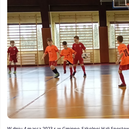
W dniu 4 marca 2023 r. w Gminno-Szkolnej Hali Sportow