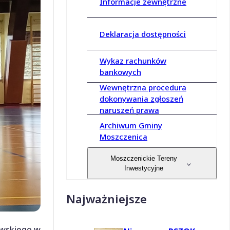
Informacje zewnętrzne
Deklaracja dostępności
Wykaz rachunków
bankowych
Wewnętrzna procedura
dokonywania zgłoszeń
naruszeń prawa
Archiwum Gminy
Moszczenica
Moszczenickie Tereny
Inwestycyjne
Najważniejsze
awskiego w