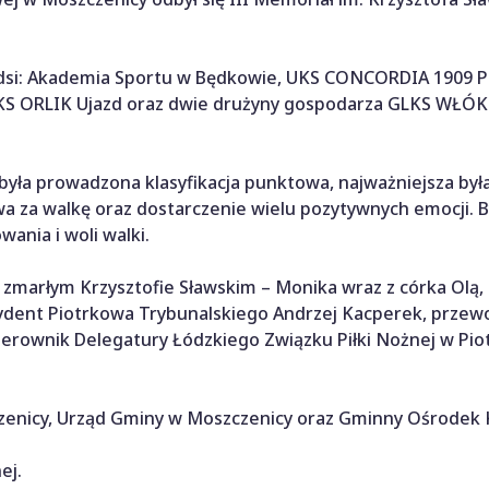
 młodsi: Akademia Sportu w Będkowie, UKS CONCORDIA 1909 
UKS ORLIK Ujazd oraz dwie drużyny gospodarza GLKS WŁÓK
 była prowadzona klasyfikacja punktowa, najważniejsza był
 za walkę oraz dostarczenie wielu pozytywnych emocji. B
ania i woli walki.
zmarłym Krzysztofie Sławskim – Monika wraz z córka Olą,
zydent Piotrkowa Trybunalskiego Andrzej Kacperek, przew
rownik Delegatury Łódzkiego Związku Piłki Nożnej w Pio
enicy, Urząd Gminy w Moszczenicy oraz Gminny Ośrodek K
ej.