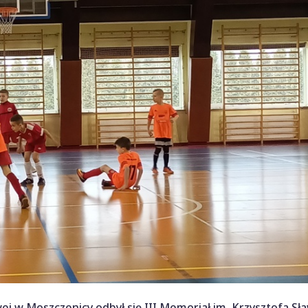
ej w Moszczenicy odbył się III Memoriał im. Krzysztofa Sł