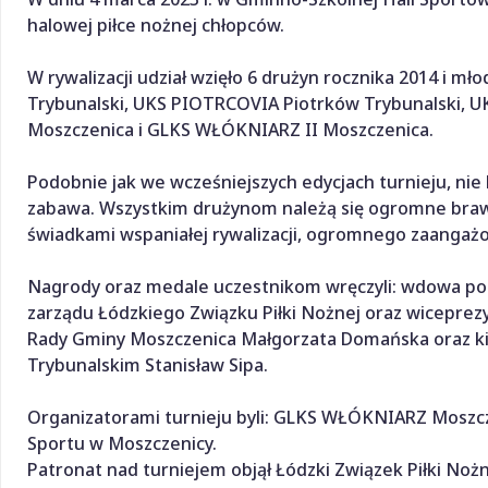
halowej piłce nożnej chłopców.
W rywalizacji udział wzięło 6 drużyn rocznika 2014 i
Trybunalski, UKS PIOTRCOVIA Piotrków Trybunalski, 
Moszczenica i GLKS WŁÓKNIARZ II Moszczenica.
Podobnie jak we wcześniejszych edycjach turnieju, nie
zabawa. Wszystkim drużynom należą się ogromne brawa
świadkami wspaniałej rywalizacji, ogromnego zaangażow
Nagrody oraz medale uczestnikom wręczyli: wdowa po 
zarządu Łódzkiego Związku Piłki Nożnej oraz wicepre
Rady Gminy Moszczenica Małgorzata Domańska oraz kie
Trybunalskim Stanisław Sipa.
Organizatorami turnieju byli: GLKS WŁÓKNIARZ Moszcz
Sportu w Moszczenicy.
Patronat nad turniejem objął Łódzki Związek Piłki Nożn