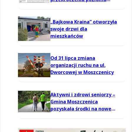
informowania dla ozonu w
powietrzu
„Bajkowa Kraina” otworzyła
swoje drzwi dla
mieszkańców
Od 31 lipca zmiana
organizacji ruchu na ul.
Dworcowej w Moszczenicy
Aktywni i zdrowi seniorzy –
Gmina Moszczenica
pozyskała środki na nowe
zajęcia