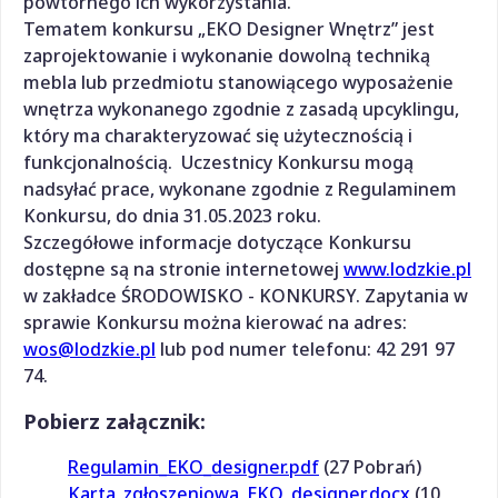
powtórnego ich wykorzystania.
Tematem konkursu „EKO Designer Wnętrz” jest
zaprojektowanie i wykonanie dowolną techniką
mebla lub przedmiotu stanowiącego wyposażenie
wnętrza wykonanego zgodnie z zasadą upcyklingu,
który ma charakteryzować się użytecznością i
funkcjonalnością. Uczestnicy Konkursu mogą
nadsyłać prace, wykonane zgodnie z Regulaminem
Konkursu, do dnia 31.05.2023 roku.
Szczegółowe informacje dotyczące Konkursu
dostępne są na stronie internetowej
www.lodzkie.pl
w zakładce ŚRODOWISKO - KONKURSY. Zapytania w
sprawie Konkursu można kierować na adres:
wos@lodzkie.pl
lub pod numer telefonu: 42 291 97
74.
Pobierz załącznik:
Regulamin_EKO_designer.pdf
(27 Pobrań)
Karta_zgłoszeniowa_EKO_designer.docx
(10