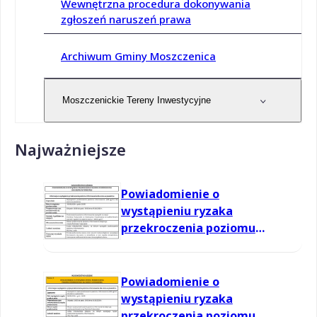
Wewnętrzna procedura dokonywania
zgłoszeń naruszeń prawa
Archiwum Gminy Moszczenica
Moszczenickie Tereny Inwestycyjne
Najważniejsze
Powiadomienie o
wystąpieniu ryzaka
przekroczenia poziomu
informowania dla ozonu w
powietrzu
Powiadomienie o
wystąpieniu ryzaka
przekroczenia poziomu