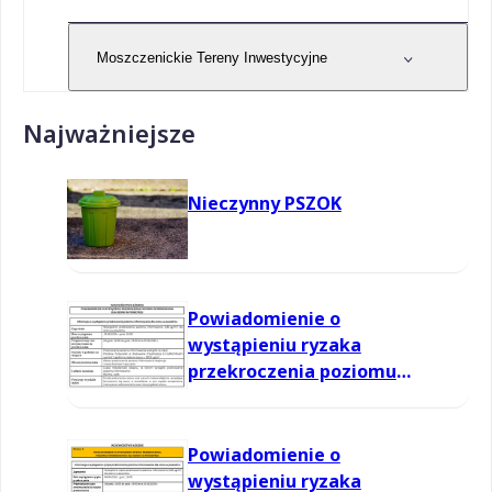
Moszczenickie Tereny Inwestycyjne
Najważniejsze
Nieczynny PSZOK
Powiadomienie o
wystąpieniu ryzaka
przekroczenia poziomu
informowania dla ozonu w
powietrzu
Powiadomienie o
wystąpieniu ryzaka