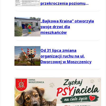
przekroczenia poziomu
informowania dla ozonu w
powietrzu
„Bajkowa Kraina” otworzyła
swoje drzwi dla
mieszkańców
Od 31 lipca zmiana
organizacji ruchu na ul.
Dworcowej w Moszczenicy