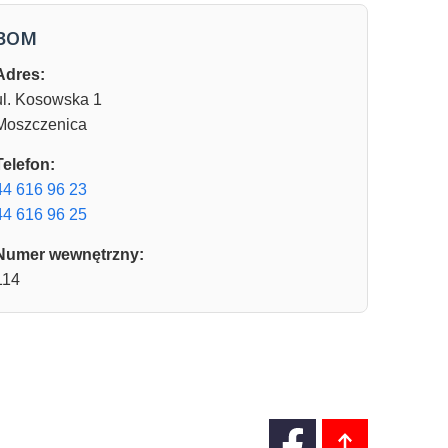
BOM
Adres:
ul. Kosowska 1
Moszczenica
Telefon:
44 616 96 23
44 616 96 25
Numer wewnętrzny:
114