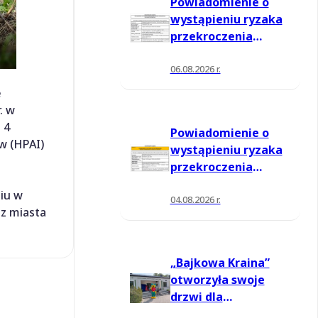
Powiadomienie o
wystąpieniu ryzaka
przekroczenia
poziomu
informowania dla
06.08.2026 r.
ozonu w powietrzu
e
. w
 4
Powiadomienie o
w (HPAI)
wystąpieniu ryzaka
przekroczenia
poziomu
iu w
informowania dla
04.08.2026 r.
az miasta
ozonu w powietrzu
„Bajkowa Kraina”
otworzyła swoje
drzwi dla
mieszkańców