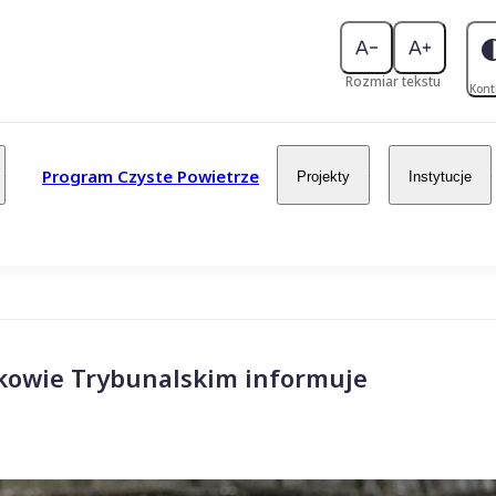
Rozmiar tekstu
Kont
Program Czyste Powietrze
Projekty
Instytucje
rkowie Trybunalskim informuje