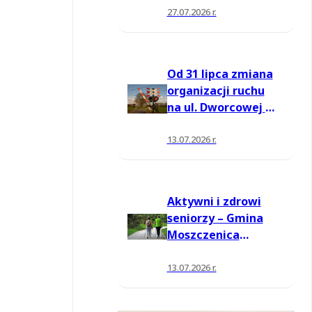
27.07.2026 r.
Od 31 lipca zmiana
organizacji ruchu
na ul. Dworcowej w
Moszczenicy
13.07.2026 r.
Aktywni i zdrowi
seniorzy – Gmina
Moszczenica
pozyskała środki
na nowe zajęcia
13.07.2026 r.