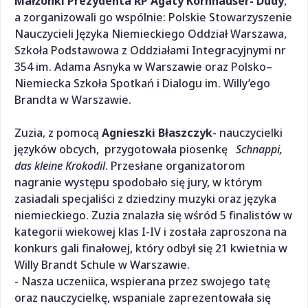
Małżonki Prezydenta RP Agaty Kornhauser- Dudy
,
a zorganizowali go wspólnie: Polskie Stowarzyszenie
Nauczycieli Języka Niemieckiego Oddział Warszawa,
Szkoła Podstawowa z Oddziałami Integracyjnymi nr
354 im. Adama Asnyka w Warszawie oraz Polsko–
Niemiecka Szkoła Spotkań i Dialogu im. Willy’ego
Brandta w Warszawie.
Zuzia, z pomocą
Agnieszki Błaszczyk
- nauczycielki
języków obcych, przygotowała piosenkę
Schnappi,
das kleine Krokodil
. Przesłane organizatorom
nagranie występu spodobało się jury, w którym
zasiadali specjaliści z dziedziny muzyki oraz języka
niemieckiego. Zuzia znalazła się wśród 5 finalistów w
kategorii wiekowej klas I-IV i została zaproszona na
konkurs gali finałowej, który odbył się 21 kwietnia w
Willy Brandt Schule w Warszawie.
- Nasza uczeniica, wspierana przez swojego tatę
oraz nauczycielkę, wspaniale zaprezentowała się