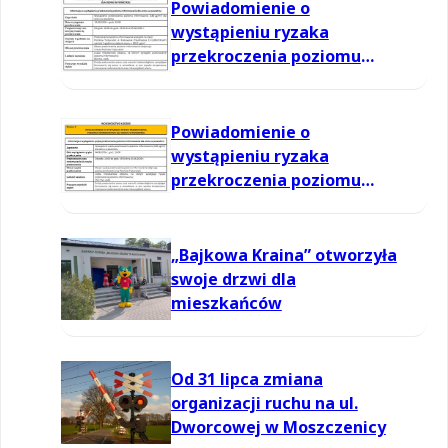
Powiadomienie o
wystąpieniu ryzaka
przekroczenia poziomu
informowania dla ozonu w
powietrzu
Powiadomienie o
wystąpieniu ryzaka
przekroczenia poziomu
informowania dla ozonu w
powietrzu
„Bajkowa Kraina” otworzyła
swoje drzwi dla
mieszkańców
Od 31 lipca zmiana
organizacji ruchu na ul.
Dworcowej w Moszczenicy