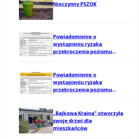
Nieczynny PSZOK
Powiadomienie o
wystąpieniu ryzaka
przekroczenia poziomu
informowania dla ozonu w
powietrzu
Powiadomienie o
wystąpieniu ryzaka
przekroczenia poziomu
informowania dla ozonu w
powietrzu
„Bajkowa Kraina” otworzyła
swoje drzwi dla
mieszkańców