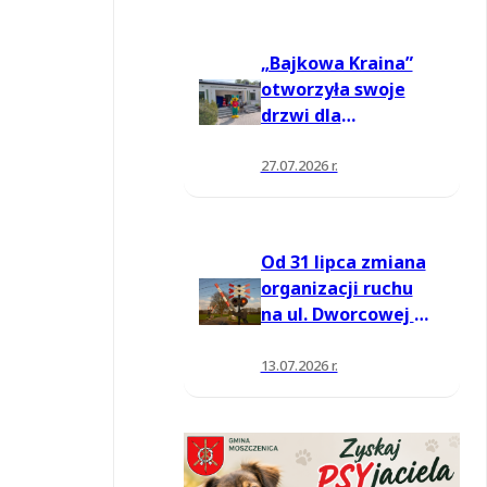
„Bajkowa Kraina”
otworzyła swoje
drzwi dla
mieszkańców
27.07.2026 r.
Od 31 lipca zmiana
organizacji ruchu
na ul. Dworcowej w
Moszczenicy
13.07.2026 r.