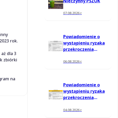
Nieczynny PSZOK
07.08.2026 r.
inny
Powiadomienie o
2023 rok.
wystąpieniu ryzaka
przekroczenia
aż dla 3
poziomu
k zbiórki
informowania dla
06.08.2026 r.
ozonu w powietrzu
ogram na
Powiadomienie o
wystąpieniu ryzaka
przekroczenia
poziomu
informowania dla
04.08.2026 r.
ozonu w powietrzu