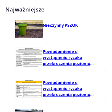
Najważniejsze
Nieczynny PSZOK
Powiadomienie o
wystąpieniu ryzaka
przekroczenia poziomu
informowania dla ozonu w
powietrzu
Powiadomienie o
wystąpieniu ryzaka
przekroczenia poziomu
informowania dla ozonu w
powietrzu