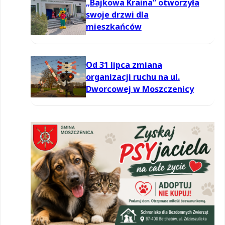
„Bajkowa Kraina” otworzyła
swoje drzwi dla
mieszkańców
Od 31 lipca zmiana
organizacji ruchu na ul.
Dworcowej w Moszczenicy