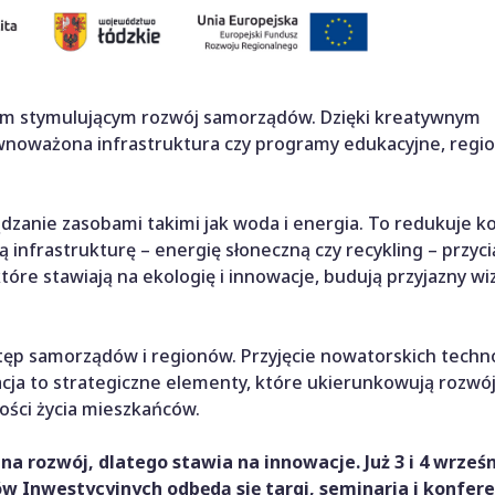
iem stymulującym rozwój samorządów. Dzięki kreatywnym
równoważona infrastruktura czy programy edukacyjne, reg
anie zasobami takimi jak woda i energia. To redukuje ko
infrastrukturę – energię słoneczną czy recykling – przyci
óre stawiają na ekologię i innowacje, budują przyjazny wi
ęp samorządów i regionów. Przyjęcie nowatorskich techno
ja to strategiczne elementy, które ukierunkowują rozwój
ości życia mieszkańców.
 rozwój, dlatego stawia na innowacje. Już 3 i 4 wrześn
w Inwestycyjnych odbędą się targi, seminaria i konfer