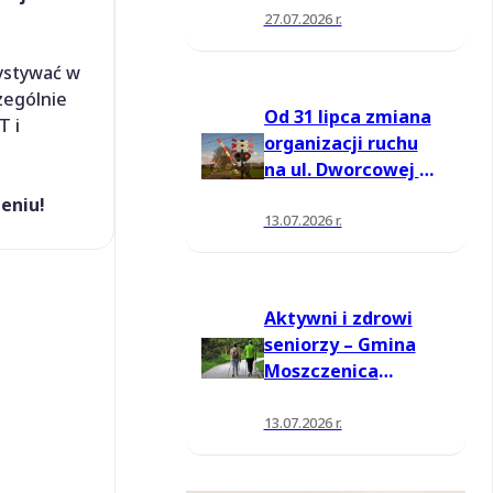
27.07.2026 r.
ystywać w
zególnie
Od 31 lipca zmiana
T i
organizacji ruchu
na ul. Dworcowej w
Moszczenicy
eniu!
13.07.2026 r.
Aktywni i zdrowi
seniorzy – Gmina
Moszczenica
pozyskała środki
na nowe zajęcia
13.07.2026 r.