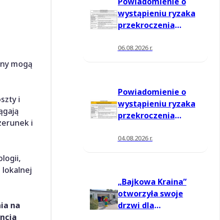
Powiadomienie o
wystąpieniu ryzaka
przekroczenia
poziomu
informowania dla
06.08.2026 r.
ozonu w powietrzu
iony mogą
Powiadomienie o
szty i
wystąpieniu ryzaka
ągają
przekroczenia
zerunek i
poziomu
informowania dla
04.08.2026 r.
ozonu w powietrzu
logii,
 lokalnej
„Bajkowa Kraina”
otworzyła swoje
ia na
drzwi dla
encja
mieszkańców