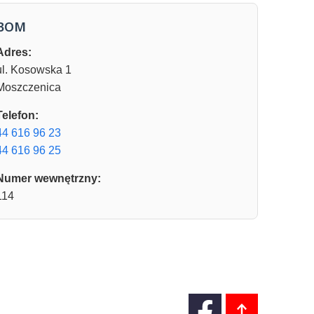
BOM
Adres:
ul. Kosowska 1
Moszczenica
Telefon:
44 616 96 23
44 616 96 25
Numer wewnętrzny:
114