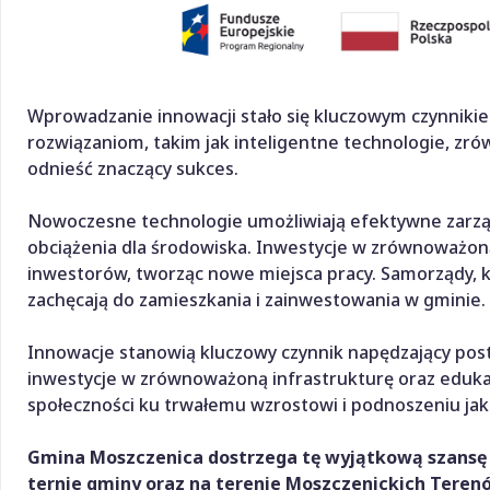
Wprowadzanie innowacji stało się kluczowym czynnik
rozwiązaniom, takim jak inteligentne technologie, z
odnieść znaczący sukces.
Nowoczesne technologie umożliwiają efektywne zarządz
obciążenia dla środowiska. Inwestycje w zrównoważoną 
inwestorów, tworząc nowe miejsca pracy. Samorządy, kt
zachęcają do zamieszkania i zainwestowania w gminie.
Innowacje stanowią kluczowy czynnik napędzający post
inwestycje w zrównoważoną infrastrukturę oraz edukac
społeczności ku trwałemu wzrostowi i podnoszeniu jak
Gmina Moszczenica dostrzega tę wyjątkową szansę na
ternie gminy oraz na terenie Moszczenickich Terenó