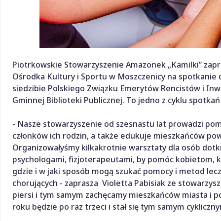
Piotrkowskie Stowarzyszenie Amazonek „Kamilki” zapras
Ośrodka Kultury i Sportu w Moszczenicy na spotkanie d
siedzibie Polskiego Związku Emerytów Rencistów i Inw
Gminnej Biblioteki Publicznej. To jedno z cyklu spotka
- Nasze stowarzyszenie od szesnastu lat prowadzi po
członków ich rodzin, a także edukuje mieszkańców powi
Organizowałyśmy kilkakrotnie warsztaty dla osób dot
psychologami, fizjoterapeutami, by pomóc kobietom, kt
gdzie i w jaki sposób mogą szukać pomocy i metod lecze
chorujących - zaprasza Violetta Pabisiak ze stowarzys
piersi i tym samym zachęcamy mieszkańców miasta i p
roku będzie po raz trzeci i stał się tym samym cyklicz