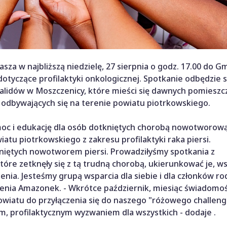
za w najbliższą niedzielę, 27 sierpnia o godz. 17.00 do 
otyczące profilaktyki onkologicznej. Spotkanie odbędzie s
alidów w Moszczenicy, które mieści się dawnych pomieszc
ń odbywających się na terenie powiatu piotrkowskiego.
moc i edukację dla osób dotkniętych chorobą nowotworową
atu piotrkowskiego z zakresu profilaktyki raka piersi.
kniętych nowotworem piersi. Prowadziłyśmy spotkania z
óre zetknęły się z tą trudną chorobą, ukierunkować je, w
nia. Jesteśmy grupą wsparcia dla siebie i dla członków ro
zenia Amazonek. - Wkrótce październik, miesiąc świadomoś
owiatu do przyłączenia się do naszego "różowego challeng
nym, profilaktycznym wyzwaniem dla wszystkich - dodaje .