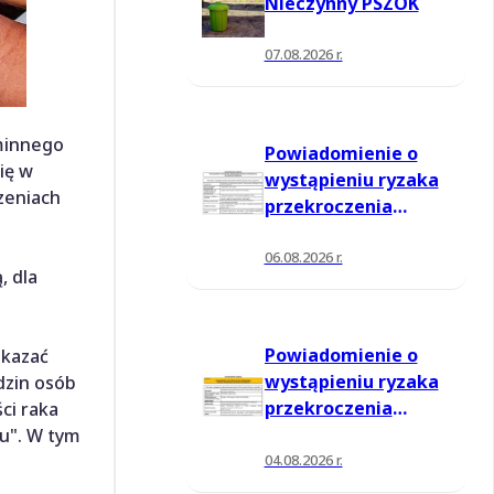
Nieczynny PSZOK
07.08.2026 r.
Gminnego
Powiadomienie o
ię w
wystąpieniu ryzaka
zeniach
przekroczenia
poziomu
informowania dla
06.08.2026 r.
, dla
ozonu w powietrzu
Powiadomienie o
skazać
wystąpieniu ryzaka
dzin osób
przekroczenia
ci raka
poziomu
u". W tym
informowania dla
04.08.2026 r.
ozonu w powietrzu