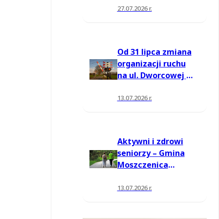
27.07.2026 r.
Od 31 lipca zmiana
organizacji ruchu
na ul. Dworcowej w
Moszczenicy
13.07.2026 r.
Aktywni i zdrowi
seniorzy – Gmina
Moszczenica
pozyskała środki
na nowe zajęcia
13.07.2026 r.