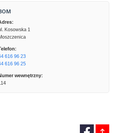
BOM
Adres:
ul. Kosowska 1
Moszczenica
Telefon:
44 616 96 23
44 616 96 25
Numer wewnętrzny:
114