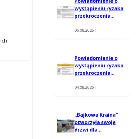
Powiadomienie o
wystąpieniu ryzaka
przekroczenia
poziomu
informowania dla
06.08.2026 r.
ozonu w powietrzu
ich
Powiadomienie o
wystąpieniu ryzaka
przekroczenia
poziomu
informowania dla
04.08.2026 r.
ozonu w powietrzu
„Bajkowa Kraina”
otworzyła swoje
drzwi dla
mieszkańców