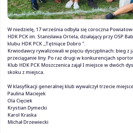
W niedzielę, 17 września odbyła się coroczna Powiat
HDK PCK im. Stanisława Ortela, działający przy OSP B
klubu HDK PCK ,,Tętniące Dobro ".
Krwiodawcy rywalizowali w pięciu dyscyplinach: bieg z jaj
przeciąganie liny. Po raz drugi w konkurencjach sport
Klub HDK PCK Moszczenica zajął I miejsce w dwóch dyscy
skoku z miejsca.
W klasyfikacji generalnej klub wywalczył trzecie miejsc
Paulina Maciejek
Ola Cięciek
Krystian Dymecki
Karol Kraska
Michał Drzewiecki