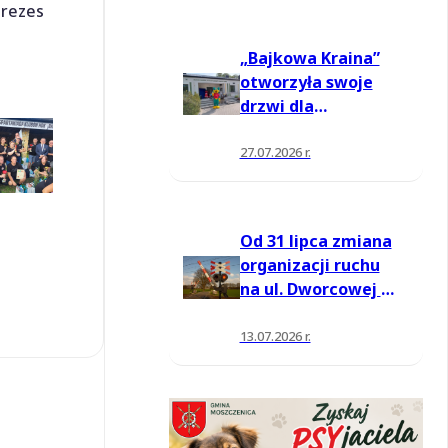
prezes
„Bajkowa Kraina”
otworzyła swoje
drzwi dla
mieszkańców
27.07.2026 r.
Od 31 lipca zmiana
organizacji ruchu
na ul. Dworcowej w
Moszczenicy
13.07.2026 r.