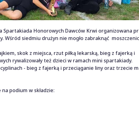
owa Spartakiada Honorowych Dawców Krwi organizowana pr
aby. Wśród siedmiu drużyn nie mogło zabraknąć moszczeni
kiem, skok z miejsca, rzut piłką lekarską, bieg z fajerką i
owych rywalizowały też dzieci w ramach mini spartakiady.
plinach - bieg z fajerką i przeciąganie liny oraz trzecie m
e na podium w składzie: