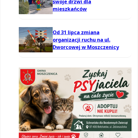
swoje drzwi dla
mieszkańców
Od 31 lipca zmiana
organizacji ruchu na ul.
Dworcowej w Moszczenicy