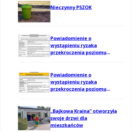
Nieczynny PSZOK
Powiadomienie o
wystąpieniu ryzaka
przekroczenia poziomu
informowania dla ozonu w
powietrzu
Powiadomienie o
wystąpieniu ryzaka
przekroczenia poziomu
informowania dla ozonu w
powietrzu
„Bajkowa Kraina” otworzyła
swoje drzwi dla
mieszkańców