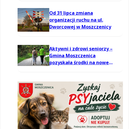
Od 31 lipca zmiana
organizacji ruchu na ul.
Dworcowej w Moszczenicy
Aktywni i zdrowi seniorzy –
Gmina Moszczenica
pozyskała środki na nowe
zajęcia