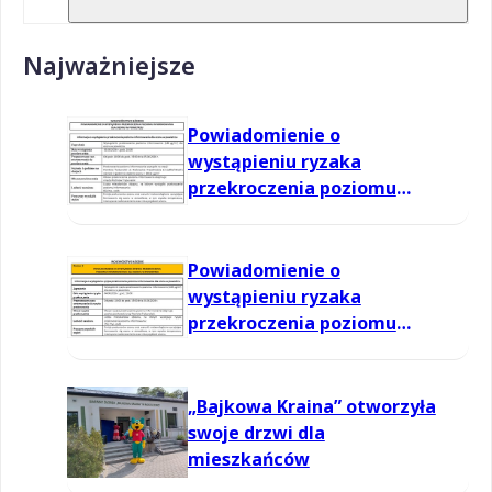
Najważniejsze
Powiadomienie o
wystąpieniu ryzaka
przekroczenia poziomu
informowania dla ozonu w
powietrzu
Powiadomienie o
wystąpieniu ryzaka
przekroczenia poziomu
informowania dla ozonu w
powietrzu
„Bajkowa Kraina” otworzyła
swoje drzwi dla
mieszkańców