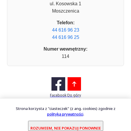
ul. Kosowska 1
Moszczenica
Telefon:
44 616 96 23
44 616 96 25
Numer wewnętrzny:
114
Facebook
Do góry
Strona korzysta z "ciasteczek" (z ang. cookies) zgodnie z
polityką prywatności
.
Mapa witryny
Oprogramowanie dostarcza
PERFECTCLUE Sp. z o.o.
ROZUMIEM, NIE POKAZUJ PONOWNIE