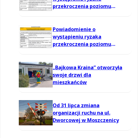
przekroczenia poziomu
informowania dla ozonu w
powietrzu
Powiadomienie o
wystąpieniu ryzaka
przekroczenia poziomu
informowania dla ozonu w
powietrzu
„Bajkowa Kraina” otworzyła
swoje drzwi dla
mieszkańców
Od 31 lipca zmiana
organizacji ruchu na ul.
Dworcowej w Moszczenicy