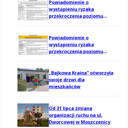
Powiadomienie o
wystąpieniu ryzaka
przekroczenia poziomu
informowania dla ozonu w
powietrzu
Powiadomienie o
wystąpieniu ryzaka
przekroczenia poziomu
informowania dla ozonu w
powietrzu
„Bajkowa Kraina” otworzyła
swoje drzwi dla
mieszkańców
Od 31 lipca zmiana
organizacji ruchu na ul.
Dworcowej w Moszczenicy