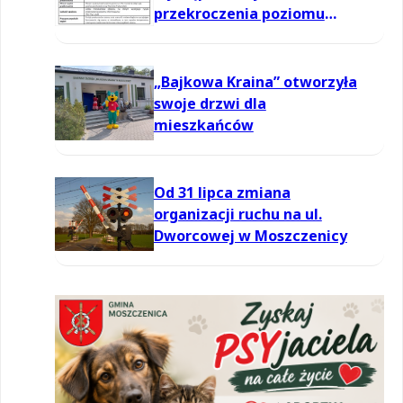
przekroczenia poziomu
informowania dla ozonu w
powietrzu
„Bajkowa Kraina” otworzyła
swoje drzwi dla
mieszkańców
Od 31 lipca zmiana
organizacji ruchu na ul.
Dworcowej w Moszczenicy