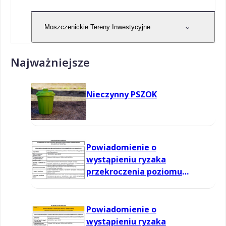
Moszczenickie Tereny Inwestycyjne
Najważniejsze
Nieczynny PSZOK
Powiadomienie o
wystąpieniu ryzaka
przekroczenia poziomu
informowania dla ozonu w
powietrzu
Powiadomienie o
wystąpieniu ryzaka