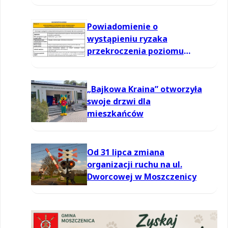
informowania dla ozonu w
powietrzu
Powiadomienie o
wystąpieniu ryzaka
przekroczenia poziomu
informowania dla ozonu w
powietrzu
„Bajkowa Kraina” otworzyła
swoje drzwi dla
mieszkańców
Od 31 lipca zmiana
organizacji ruchu na ul.
Dworcowej w Moszczenicy