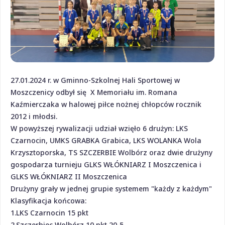
27.01.2024 r. w Gminno-Szkolnej Hali Sportowej w
Moszczenicy odbył się X Memoriału im. Romana
Kaźmierczaka w halowej piłce nożnej chłopców rocznik
2012 i młodsi.
W powyższej rywalizacji udział wzięło 6 drużyn: LKS
Czarnocin, UMKS GRABKA Grabica, LKS WOLANKA Wola
Krzysztoporska, TS SZCZERBIE Wolbórz oraz dwie drużyny
gospodarza turnieju GLKS WŁÓKNIARZ I Moszczenica i
GLKS WŁÓKNIARZ II Moszczenica
Drużyny grały w jednej grupie systemem "każdy z każdym"
Klasyfikacja końcowa:
1.LKS Czarnocin 15 pkt
2.Szczerbiec Wolbórz 10 pkt 20-5