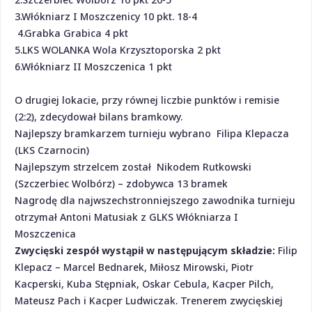
3.Włókniarz I Moszczenicy 10 pkt. 18-4
4.Grabka Grabica 4 pkt
5.LKS
WOLANKA
Wola Krzysztoporska 2 pkt
6.Włókniarz II Moszczenica 1 pkt
O drugiej lokacie, przy równej liczbie punktów i remisie
(2:2), zdecydował bilans bramkowy.
Najlepszy bramkarzem turnieju wybrano Filipa Klepacza
(LKS Czarnocin)
Najlepszym strzelcem został Nikodem Rutkowski
(Szczerbiec Wolbórz) – zdobywca 13 bramek
Nagrodę dla najwszechstronniejszego zawodnika turnieju
otrzymał Antoni Matusiak z GLKS Włókniarza I
Moszczenica
Zwycięski zespół wystąpił w następującym składzie:
Filip
Klepacz – Marcel Bednarek, Miłosz Mirowski, Piotr
Kacperski, Kuba Stępniak, Oskar Cebula, Kacper Pilch,
Mateusz Pach i Kacper Ludwiczak. Trenerem zwycięskiej