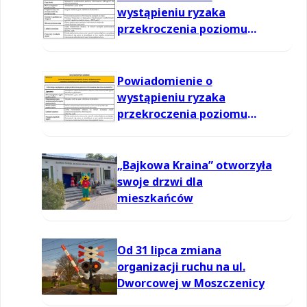
wystąpieniu ryzaka
przekroczenia poziomu
informowania dla ozonu w
powietrzu
Powiadomienie o
wystąpieniu ryzaka
przekroczenia poziomu
informowania dla ozonu w
powietrzu
„Bajkowa Kraina” otworzyła
swoje drzwi dla
mieszkańców
Od 31 lipca zmiana
organizacji ruchu na ul.
Dworcowej w Moszczenicy