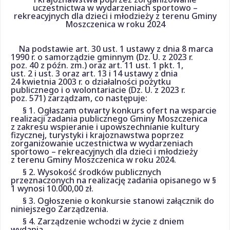
uczestnictwa w wydarzeniach sportowo –
rekreacyjnych dla dzieci i młodzieży z terenu Gminy
Moszczenica w roku 2024
Na podstawie art. 30 ust. 1 ustawy z dnia 8 marca
1990 r. o samorządzie gminnym (Dz. U. z 2023 r.
poz. 40 z późn. zm.) oraz art. 11 ust. 1 pkt. 1,
ust. 2 i ust. 3 oraz art. 13 i 14 ustawy z dnia
24 kwietnia 2003 r. o działalności pożytku
publicznego i o wolontariacie (Dz. U. z 2023 r.
poz. 571) zarządzam, co następuje:
§ 1. Ogłaszam otwarty konkurs ofert na wsparcie
realizacji zadania publicznego Gminy Moszczenica
z zakresu wspieranie i upowszechnianie kultury
fizycznej, turystyki i krajoznawstwa poprzez
zorganizowanie uczestnictwa w wydarzeniach
sportowo – rekreacyjnych dla dzieci i młodzieży
z terenu Gminy Moszczenica w roku 2024.
§ 2. Wysokość środków publicznych
przeznaczonych na realizację zadania opisanego w §
1 wynosi 10.000,00 zł.
§ 3. Ogłoszenie o konkursie stanowi załącznik do
niniejszego Zarządzenia.
§ 4. Zarządzenie wchodzi w życie z dniem
wydania.