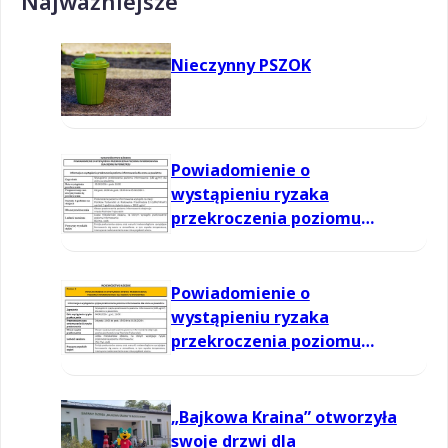
Najważniejsze
Nieczynny PSZOK
Powiadomienie o
wystąpieniu ryzaka
przekroczenia poziomu
informowania dla ozonu w
powietrzu
Powiadomienie o
wystąpieniu ryzaka
przekroczenia poziomu
informowania dla ozonu w
powietrzu
„Bajkowa Kraina” otworzyła
swoje drzwi dla