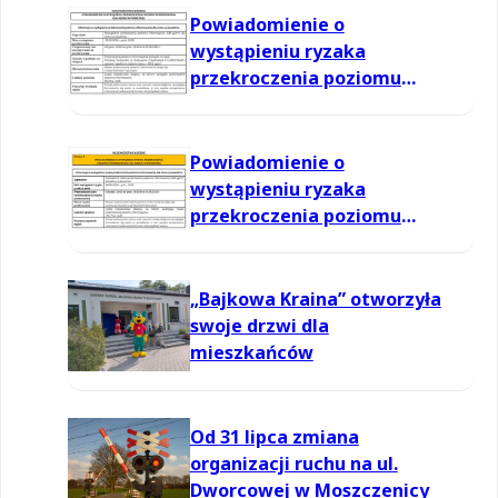
Powiadomienie o
wystąpieniu ryzaka
przekroczenia poziomu
informowania dla ozonu w
powietrzu
Powiadomienie o
wystąpieniu ryzaka
przekroczenia poziomu
informowania dla ozonu w
powietrzu
„Bajkowa Kraina” otworzyła
swoje drzwi dla
mieszkańców
Od 31 lipca zmiana
organizacji ruchu na ul.
Dworcowej w Moszczenicy