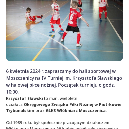
6 kwietnia 2024 r. zapraszamy do hali sportowej w
Moszczenicy na IV Turniej im. Krzysztofa Sławskiego
w halowej piłce nożnej. Początek turnieju o godz.
10:00.
Krzysztof Sławski
to m.in. wieloletni
działacz
Okręgowego Związku Piłki Nożnej w Piotrkowie
Trybunalskim
oraz
GLKS Włókniarz Moszczenica
.
Od 1989 roku był społecznie pracującym działaczem
Włókniarza Moszczenica. W klubie pełnił rolę kierownika