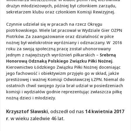
drużyn młodzieżowych, później był członkiem zarządu,
sekretarzem klubu oraz członkiem Komisji Rewizyjnej.
Czynnie udzielał się w pracach na rzecz Okręgu
piotrkowskiego. Wiele lat pracował w Wydziale Gier OZPN
Piotrków. Za zaangażowanie oraz działalność w piłce
nożnej był wielokrotnie wyróżniany i odznaczany. W 2016
roku za swoją społeczną pracę został uhonorowany
jednym z najwyższych wyróżnień piłkarskich –
Srebrną
Honorową Odznaką Polskiego Związku Piłki Nożnej
.
Kierownictwo Łódzkiego Związku Piłki Nożnej doceniając
jego fachowość i obiektywizm przyjęło go w skład, jakże
prestiżowej i ważnej Komisji Odwoławczej ŁZPN. Niemal do
ostatnich chwil swojego życia brał udział w posiedzeniach
komisji i wydziałów godnie reprezentując zwłaszcza piłkę
nożną dzieci i młodzieży.
Krzysztof Sławski
, odszedł od nas
14 kwietnia 2017
r
. w wieku zaledwie 46 lat.