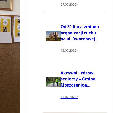
27.07.2026 r.
Od 31 lipca zmiana
organizacji ruchu
na ul. Dworcowej w
Moszczenicy
13.07.2026 r.
Aktywni i zdrowi
seniorzy – Gmina
Moszczenica
pozyskała środki
na nowe zajęcia
13.07.2026 r.