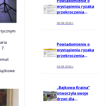
Powiadomienie o
wystąpieniu ryzaka
przekroczenia
poziomu
informowania dla
06.08.2026 r.
ozonu w powietrzu
stycznym
aria
Powiadomienie o
. 7.
wystąpieniu ryzaka
przekroczenia
temat
poziomu
informowania dla
04.08.2026 r.
siążkowe
ozonu w powietrzu
„Bajkowa Kraina”
otworzyła swoje
drzwi dla
mieszkańców