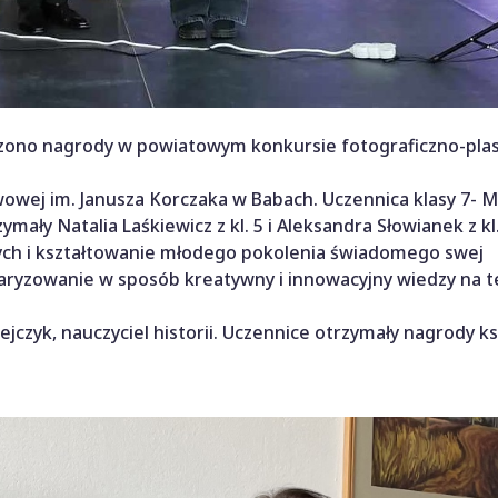
czono nagrody w powiatowym konkursie fotograficzno-pla
owej im. Janusza Korczaka w Babach. Uczennica klasy 7- M
mały Natalia Laśkiewicz z kl. 5 i Aleksandra Słowianek z kl
ch i kształtowanie młodego pokolenia świadomego swej
laryzowanie w sposób kreatywny i innowacyjny wiedzy na 
jczyk, nauczyciel historii. Uczennice otrzymały nagrody k