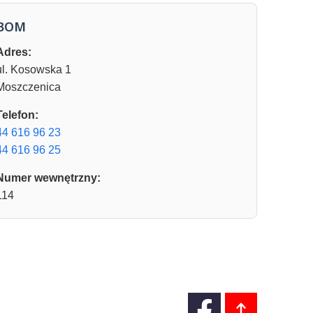
BOM
Adres:
ul. Kosowska 1
Moszczenica
Telefon:
44 616 96 23
44 616 96 25
Numer wewnętrzny:
114