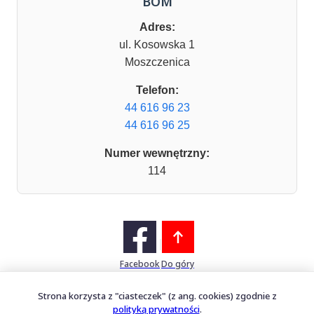
BOM
Adres:
ul. Kosowska 1
Moszczenica
Telefon:
44 616 96 23
44 616 96 25
Numer wewnętrzny:
114
Facebook
Do góry
Strona korzysta z "ciasteczek" (z ang. cookies) zgodnie z
polityką prywatności
.