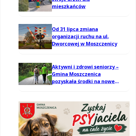
mieszkańców
Od 31 lipca zmiana
organizacji ruchu na ul.
Dworcowej w Moszczenicy
Aktywni i zdrowi seniorzy –
Gmina Moszczenica
pozyskała środki na nowe
zajęcia