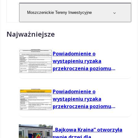
Moszczenickie Tereny Inwestycyjne
Najważniejsze
Powiadomienie o
wystąpieniu ryzaka
przekroczenia poziomu
informowania dla ozonu w
powietrzu
Powiadomienie o
wystąpieniu ryzaka
przekroczenia poziomu
informowania dla ozonu w
powietrzu
„Bajkowa Kraina” otworzyła
swoje drzwi dla