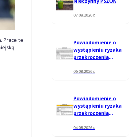
Nieczynny PSZOK
07.08.2026 r.
. Prace te
Powiadomienie o
iejską.
wystąpieniu ryzaka
przekroczenia
poziomu
informowania dla
06.08.2026 r.
ozonu w powietrzu
Powiadomienie o
wystąpieniu ryzaka
przekroczenia
poziomu
informowania dla
04.08.2026 r.
ozonu w powietrzu