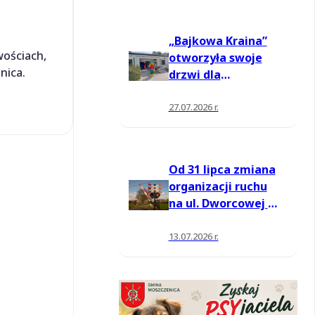
„Bajkowa Kraina”
wościach,
otworzyła swoje
nica.
drzwi dla
mieszkańców
27.07.2026 r.
Od 31 lipca zmiana
organizacji ruchu
na ul. Dworcowej w
Moszczenicy
13.07.2026 r.