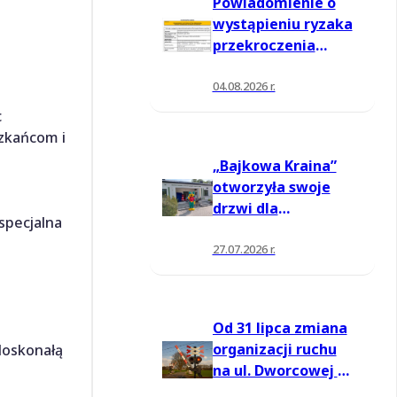
Powiadomienie o
wystąpieniu ryzaka
przekroczenia
poziomu
informowania dla
04.08.2026 r.
ozonu w powietrzu
c
szkańcom i
„Bajkowa Kraina”
otworzyła swoje
drzwi dla
specjalna
mieszkańców
27.07.2026 r.
Od 31 lipca zmiana
organizacji ruchu
doskonałą
na ul. Dworcowej w
Moszczenicy