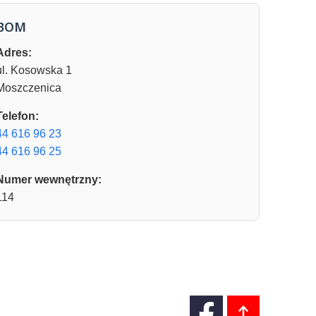
BOM
Adres:
ul. Kosowska 1
Moszczenica
Telefon:
44 616 96 23
44 616 96 25
Numer wewnętrzny:
114