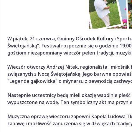
W piątek, 21 czerwca, Gminny Ośrodek Kultury i Spor
Świętojańską”. Festiwal rozpocznie się o godzinie 19:
gościom niezapomniany wieczór pełen tradycji, muzyki 
Wieczór otworzy Andrzej Nitek, regionalista i miłośnik 
związanych z Nocą Świętojańską. Jego barwne opowieś
"Legenda gajkowicka" o młynarzu z pewnością zachwyci
Następnie uczestnicy będą mieli okazję wspólnie pleść
wypuszczone na wodę. Ten symboliczny akt ma przynieś
Muzyczną oprawę wieczoru zapewni Kapela Ludowa Tka
zabawę i możliwość zanurzenia się w dźwiękach tradycy