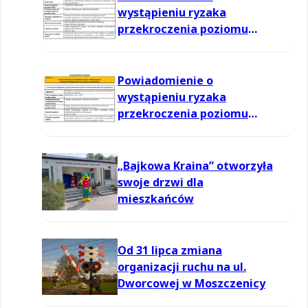
wystąpieniu ryzaka
przekroczenia poziomu
informowania dla ozonu w
powietrzu
Powiadomienie o
wystąpieniu ryzaka
przekroczenia poziomu
informowania dla ozonu w
powietrzu
„Bajkowa Kraina” otworzyła
swoje drzwi dla
mieszkańców
Od 31 lipca zmiana
organizacji ruchu na ul.
Dworcowej w Moszczenicy