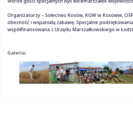
Wśród gości specjalnych byli wicemarszałek województ
Organizatorzy – Sołectwo Kosów, KGW w Kosowie, OSP 
obecność i wspaniałą zabawę. Specjalne podziękowania
współfinansowana z Urzędu Marszałkowskiego w Łodzi
Galeria: