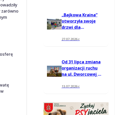
rowadziły
ły zarówno
„Bajkowa Kraina”
jnym
otworzyła swoje
drzwi dla
mieszkańców
27.07.2026 r.
osferę
Od 31 lipca zmiana
organizacji ruchu
na ul. Dworcowej w
Moszczenicy
 watę
13.07.2026 r.
 w