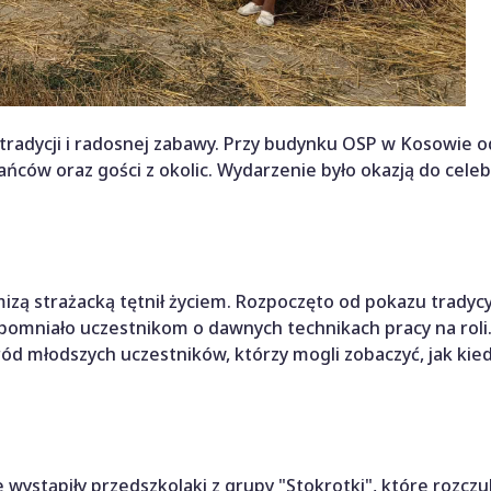
 tradycji i radosnej zabawy. Przy budynku OSP w Kosowie o
kańców oraz gości z okolic. Wydarzenie było okazją do cele
izą strażacką tętnił życiem. Rozpoczęto od pokazu tradyc
ypomniało uczestnikom o dawnych technikach pracy na roli
ód młodszych uczestników, którzy mogli zobaczyć, jak kie
wystąpiły przedszkolaki z grupy "Stokrotki", które rozczul