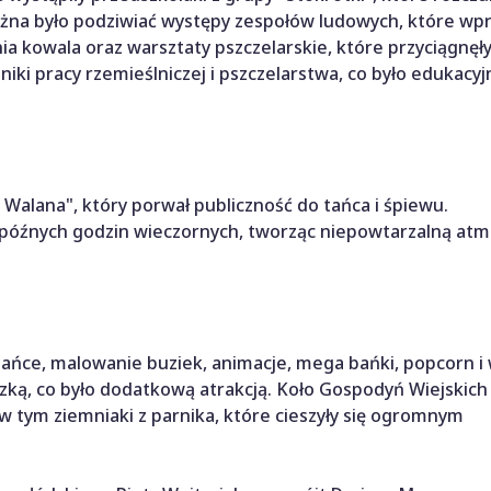
ożna było podziwiać występy zespołów ludowych, które wp
nia kowala oraz warsztaty pszczelarskie, które przyciągnę
tajniki pracy rzemieślniczej i pszczelarstwa, co było edukacy
alana", który porwał publiczność do tańca i śpiewu.
óźnych godzin wieczornych, tworząc niepowtarzalną atm
ańce, malowanie buziek, animacje, mega bańki, popcorn i
czką, co było dodatkową atrakcją. Koło Gospodyń Wiejskich
 w tym ziemniaki z parnika, które cieszyły się ogromnym