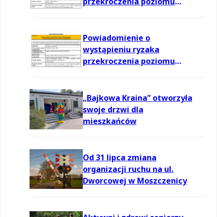
przekroczenia poziomu
informowania dla ozonu w
powietrzu
Powiadomienie o
wystąpieniu ryzaka
przekroczenia poziomu
informowania dla ozonu w
powietrzu
„Bajkowa Kraina” otworzyła
swoje drzwi dla
mieszkańców
Od 31 lipca zmiana
organizacji ruchu na ul.
Dworcowej w Moszczenicy