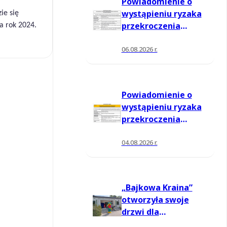
Powiadomienie o
wystąpieniu ryzaka
ie się
przekroczenia
a rok 2024.
poziomu
informowania dla
06.08.2026 r.
ozonu w powietrzu
Powiadomienie o
wystąpieniu ryzaka
przekroczenia
poziomu
informowania dla
04.08.2026 r.
ozonu w powietrzu
„Bajkowa Kraina”
otworzyła swoje
drzwi dla
mieszkańców