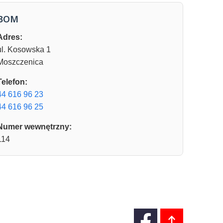
BOM
Adres:
ul. Kosowska 1
Moszczenica
Telefon:
44 616 96 23
44 616 96 25
Numer wewnętrzny:
114