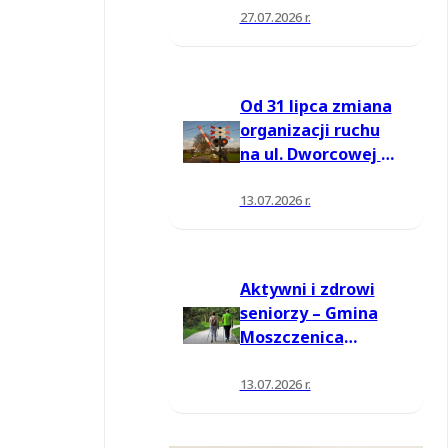
27.07.2026 r.
Od 31 lipca zmiana
organizacji ruchu
na ul. Dworcowej w
Moszczenicy
13.07.2026 r.
Aktywni i zdrowi
seniorzy – Gmina
Moszczenica
pozyskała środki
na nowe zajęcia
13.07.2026 r.