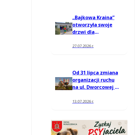
„Bajkowa Kraina”
otworzyła swoje
drzwi dla
mieszkańców
27.07.2026 r.
Od 31 lipca zmiana
organizacji ruchu
na ul. Dworcowej w
Moszczenicy
13.07.2026 r.